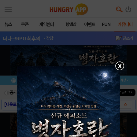
뉴스
쿠폰
게임센터
헝앱샵
이벤트
FUN
커뮤니티
더다크RPG:최후의
- 잡담
글쓰기
X
메뉴
이벤트/미션
설치/평가
즐겨찾기
공지사항
진행중인 이벤트
0
건
▼ 공지펴기
[다운로드링크] - 더다크 RPG: 최후의 순..
0
[스크린샷] - 더다크 RPG: 최후의 순정용..
0
[게임소개] - 더다크 RPG: 최후의 순정용..
0
[모비 사전예약] 더다크 RPG: 최후의 순정..
0