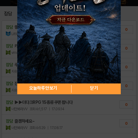
잡담
잡담
좋은하루
0
LittleStart
조회수:109
| 23.03.01
잡담
카톡 소액결제정책 선택이중요한이유≒
0
vmubmr
조회수:164
| 21.08.08
잡담
쿠폰은 다른데서 팔면 안될까요
0
지솟현
조회수:311
| 18.12.07
잡담
진짜 용사느낌이네
0
오늘하루 안보기
닫기
지솟현
조회수:314
| 18.12.07
잡담
▶▶더다크RPG 15종류 쿠폰 팝니다
0
너만봐라VV
조회수:1,517
| 17.09.14
잡담
즐겜하세요~
0
너만봐라VV
조회수:529
| 17.08.17