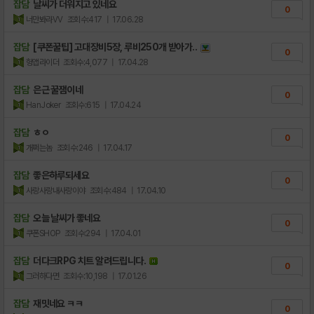
잡담
날씨가 더워지고 있네요
0
너만봐라VV
조회수:417
| 17.06.28
잡담
[쿠폰꿀팁] 고대장비5장, 루비250개 받아가..
0
헝앱라이더
조회수:4,077
| 17.04.28
잡담
은근 꿀잼이네
0
HanJoker
조회수:615
| 17.04.24
잡담
ㅎㅇ
0
개쩌는놈
조회수:246
| 17.04.17
잡담
좋은하루되세요
0
사랑사랑내사랑이야
조회수:484
| 17.04.10
잡담
오늘 날씨가 좋네요
0
쿠폰SHOP
조회수:294
| 17.04.01
잡담
더다크RPG 치트 알려드립니다.
0
그러하다면
조회수:10,198
| 17.01.26
잡담
재밋네요 ㅋㅋ
0