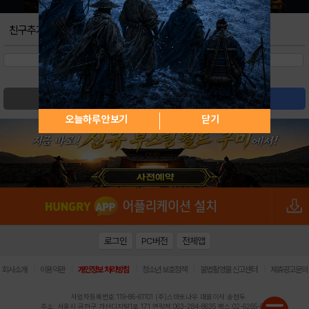
친구추가
검색
글쓰기
오늘하루 안보기
닫기
로그인
PC버전
전체앱
|
|
|
|
|
회사소개
이용약관
개인정보 처리방침
청소년 보호정책
불법촬영물 신고센터
제휴광고문의
사업자등록번호:119-86-61101 (주)스마트나우 대표이사:송현두
주소: 서울시 금천구 가산디지털1로 171 연락처:063-284-8635 팩스:02-6265-0377