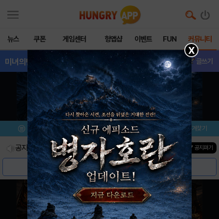
뉴스
쿠폰
게임센터
헝앱샵
이벤트
FUN
커뮤니티
X
미녀의탄생
- 친구추가
글쓰기
메뉴
이벤트/미션
설치/평가
즐겨찾기
공지사항
진행중인 이벤트
0
건
▼ 공지펴기