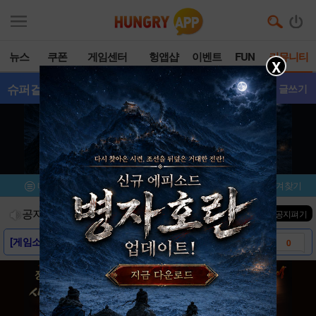
뉴스
쿠폰
게임센터
헝앱샵
이벤트
FUN
커뮤니티
X
슈퍼걸스대전
- 갤러리
글쓰기
메뉴
이벤트/미션
설치/평가
즐겨찾기
공지사항
진행중인 이벤트
0
건
▼ 공지펴기
[게임소개] - 슈퍼걸스대전
0
[스크린샷] - 슈퍼걸스대전
0