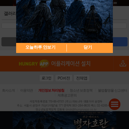
갤러리
검색
글쓰기
오늘하루 안보기
닫기
PC버전
전체앱
로그인
|
|
|
|
회사소개
이용약관
개인정보 처리방침
청소년 보호정책
불법촬영물 신고센터
|
제휴광고문의
사업자등록번호:119-86-61101 (주)스마트나우 대표이사:송현두
주소: 서울시 금천구 가산디지털1로 171 연락처:063-284-8635 팩스:02-6265-0377
desk@hungryapp.co.kr
청소년보호책임자:김동욱
등록번호:서울아02322 | 등록일자:2016년4월25일
발행인:(주)스마트나우 송현두 | 편집인:김동욱
헝그리앱의 콘텐츠 및 기사는 저작권법의 보호를 받으므로, 무단 전재, 복사, 배포 등을 금합니다.