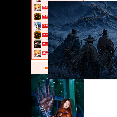
여전사 키우기...
고양이 낚시터...
열혈강호: 넥...
고양이 낚시터...
이것이 삼국지...
여전사 키우기...
코스프레
갤러리