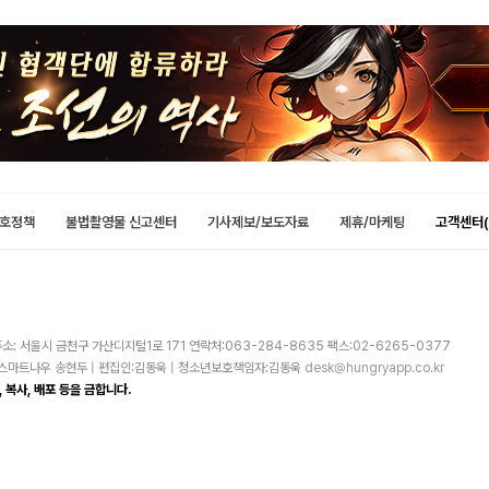
호정책
불법촬영물 신고센터
기사제보/보도자료
제휴/마케팅
고객센터(
소: 서울시 금천구 가산디지털1로 171 연락처:063-284-8635 팩스:02-6265-0377
주)스마트나우 송현두 | 편집인:김동욱 | 청소년보호책임자:김동욱
desk@hungryapp.co.kr
 복사, 배포 등을 금합니다.