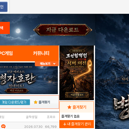
색
PC게임
커뮤니티
즐겨찾기
star
즐겨찾기
즐겨찾기 없음
네임
글작성일
조회수
add
내 즐겨찾기 관리
2026.07.30
66,799