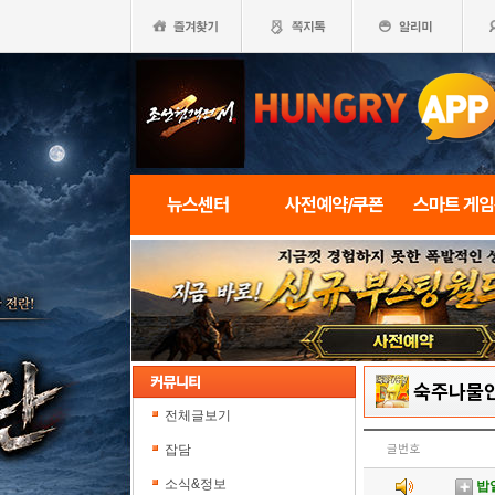
뉴스센터
사전예약/쿠폰
스마트 게
숙주나물인
전체글보기
잡담
글번호
소식&정보
밥