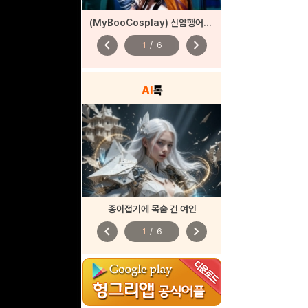
(MyBooCosplay) 신암행어사 ‘산도’
chevron_left
chevron_right
1
/
6
AI
톡
종이접기에 목숨 건 여인
chevron_left
chevron_right
1
/
6