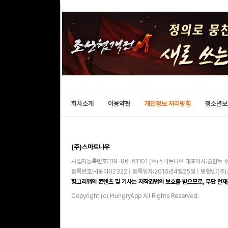
회사소개
이용약관
개인정보 처리방침
청소년보
(주)스마트나우
사업자등록번호:119-86-61101 (주)스마트나우 대표이사:송현두 주
등록번호:서울아02322 | 등록일자:2016년4월25일 | 발행인:(
헝그리앱의 콘텐츠 및 기사는 저작권법의 보호를 받으므로, 무단 전재,
Copyright (c) HungryApp All Rights Reserved.