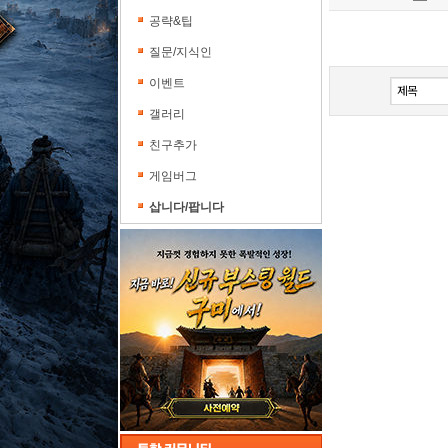
공략&팁
[
질문/지식인
[
이벤트
갤러리
친구추가
게임버그
삽니다/팝니다