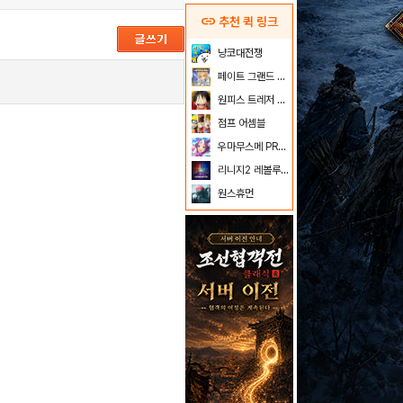
link
추천 퀵 링크
2015.03.06
233,151
냥코대전쟁
2022.04.12
153,651
페이트 그랜드 오더
원피스 트레저 크루즈
점프 어셈블
우마무스메 PRETTY DERBY
리니지2 레볼루션
원스휴먼