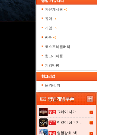
자유게시판
+5
유머
+5
게임
+5
AI톡
+5
코스프레갤러리
헝그리피플
게임만평
문의/건의
그레이 사가
이것이 삼국지...
열혈강호: 넥...