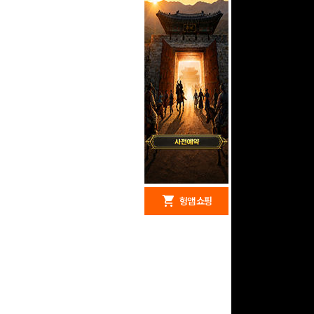
redeem
shopping_cart
헝앱 경품
헝앱 쇼핑
구글 플레이 기프트카드
5,000원 (추첨)
100
밥알