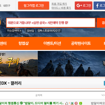
회원 가입 하기
아이디 / 비번 찾기
검
이슈검색어 »
모바일
컴투스프로야구2017
임센터
헝앱샵
이벤트/미션
공략팬사이트
DX
-
갤러리
글제목
닉
알이의 헝앱통신 ⑲ “밥알이, 드디어 멀티를 뛰기 시..
밥알이에요
1