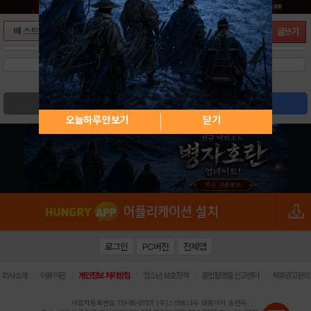
글쓰기
검색
글쓰기
오늘하루 안보기
닫기
로그인
PC버전
전체앱
|
|
|
|
|
회사소개
이용약관
개인정보 처리방침
청소년 보호정책
불법촬영물 신고센터
제휴광고문의
사업자등록번호:119-86-61101 (주)스마트나우 대표이사:송현두