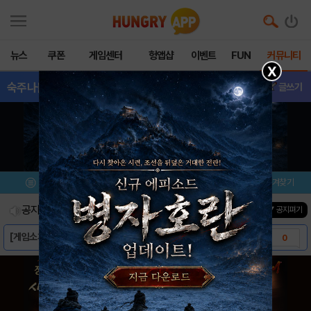
뉴스
쿠폰
게임센터
헝앱샵
이벤트
FUN
커뮤니티
X
숙주나물인DX
- 공략&팁
글쓰기
메뉴
이벤트/미션
설치/평가
즐겨찾기
공지사항
진행중인 이벤트
0
건
▼ 공지펴기
[게임소개] - 숙주나물인DX
0