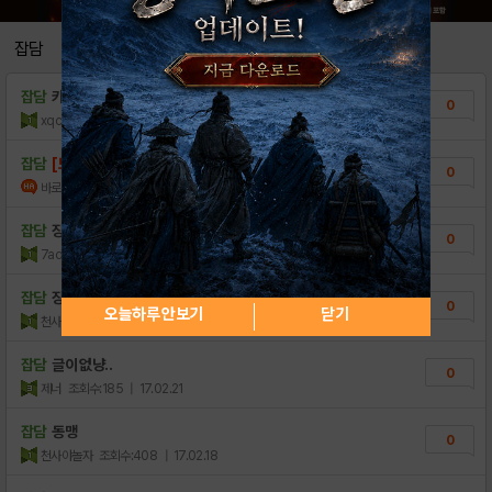
잡담
잡담
카톡 휴대폰결제현금화 아깝지않네용〔
0
xqcjtvv
조회수:16
| 21.07.17
잡담
[모비 스페셜쿠폰] 군주 : 난세의 별
0
바로참글
조회수:1,948
| 17.03.28
잡담
장수구합니다
0
7adminstration
조회수:1,076
| 17.02.27
잡담
장수구합니다
0
오늘하루 안보기
닫기
천사야놀자
조회수:318
| 17.02.23
잡담
글이 없냥..
0
제너
조회수:185
| 17.02.21
잡담
동맹
0
천사야놀자
조회수:408
| 17.02.18