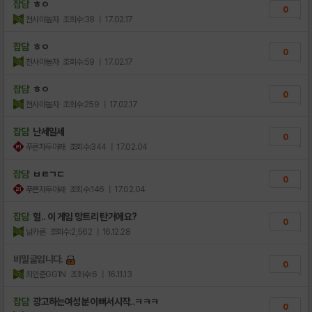
잡담
ㅎㅇ
0
천사야놀자
조회수:38
| 17.02.17
잡담
ㅎㅇ
0
천사야놀자
조회수:59
| 17.02.17
잡담
ㅎㅇ
0
천사야놀자
조회수:259
| 17.02.17
잡담
난세일세
0
푸른자두아래
조회수:344
| 17.02.04
잡담
ㅂㅌㄱㄷ
0
푸른자두아래
조회수:146
| 17.02.04
잡담
헐.. 이 게임 망트리 탄거에요?
0
날카론
조회수:2,562
| 16.12.28
비밀글입니다.
0
최인준GG1N
조회수:6
| 16.11.13
잡담
광고하는여성분 이뻐서시작..ㅋㅋㅋ
0