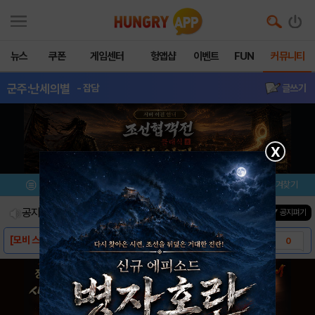
뉴스
쿠폰
게임센터
헝앱샵
이벤트
FUN
커뮤니티
군주:난세의별
- 잡담
글쓰기
X
메뉴
이벤트/미션
설치/평가
즐겨찾기
공지사항
진행중인 이벤트
0
건
▼ 공지펴기
[모비 스페셜쿠폰] 군주 : 난세의 별
0
[다운로드링크] - 군주: 난세의 별
0
[스크린샷] - 군주: 난세의 별
0
[게임소개] - 군주: 난세의 별
0