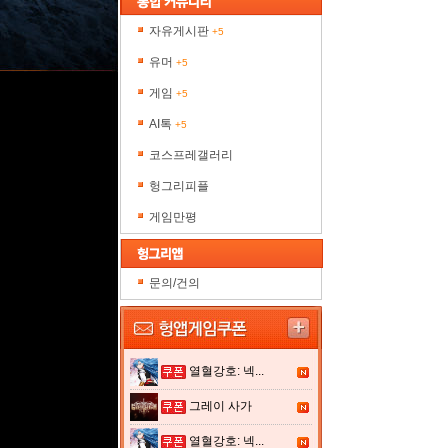
자유게시판
+5
유머
+5
게임
+5
AI톡
+5
코스프레갤러리
헝그리피플
게임만평
문의/건의
열혈강호: 넥...
그레이 사가
열혈강호: 넥...