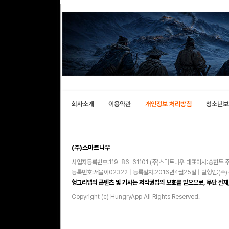
회사소개
이용약관
개인정보 처리방침
청소년보
(주)스마트나우
사업자등록번호:119-86-61101 (주)스마트나우 대표이사:송현두 주
등록번호:서울아02322 | 등록일자:2016년4월25일 | 발행인:(
헝그리앱의 콘텐츠 및 기사는 저작권법의 보호를 받으므로, 무단 전재,
Copyright (c) HungryApp All Rights Reserved.