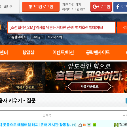
회원 가입 하기
아이디 / 비번 찾기
검
이슈검색어 »
9이닝스
서머너즈워
임센터
헝앱샵
이벤트/미션
공략팬사이트
용사 키우기
-
질문
글제목
닉
헝그
] 웃음으로 매일매일 해피! 유머 게시판 활동왕..
(4)
18