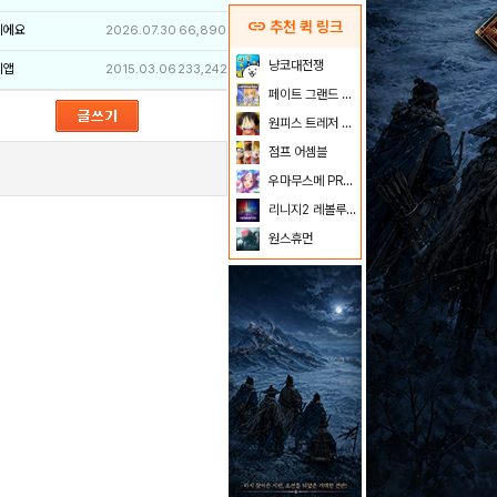
link
추천 퀵 링크
이에요
2026.07.30
66,890
냥코대전쟁
리앱
2015.03.06
233,242
페이트 그랜드 오더
원피스 트레저 크루즈
점프 어셈블
우마무스메 PRETTY DERBY
리니지2 레볼루션
원스휴먼