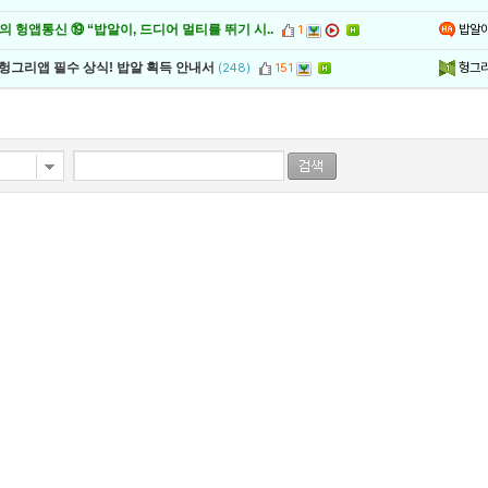
밥알
 헝앱통신 ⑲ “밥알이, 드디어 멀티를 뛰기 시..
1
헝그
 헝그리앱 필수 상식! 밥알 획득 안내서
(248)
151