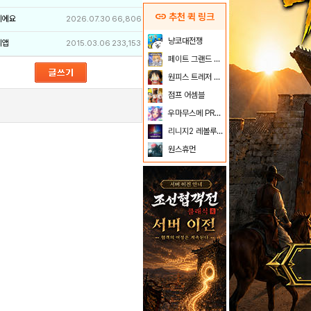
link
추천 퀵 링크
이에요
2026.07.30
66,806
냥코대전쟁
리앱
2015.03.06
233,153
페이트 그랜드 오더
원피스 트레저 크루즈
점프 어셈블
우마무스메 PRETTY DERBY
리니지2 레볼루션
원스휴먼