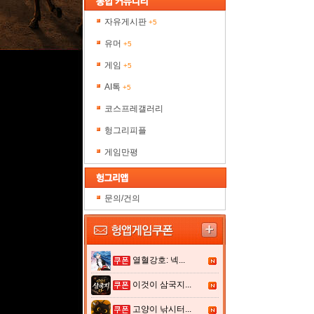
자유게시판
+5
유머
+5
게임
+5
AI톡
+5
코스프레갤러리
헝그리피플
게임만평
문의/건의
열혈강호: 넥...
이것이 삼국지...
고양이 낚시터...