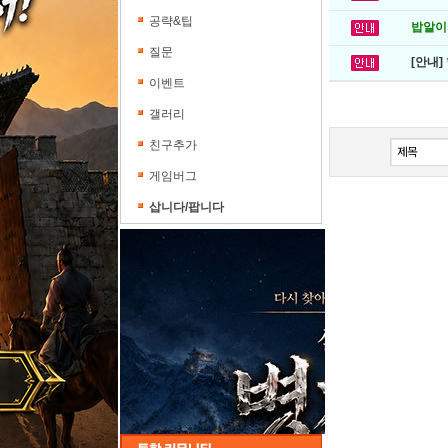
공략&팁
밥알이의
질문
[안내]
이벤트
갤러리
친구추가
게임버그
삽니다/팝니다