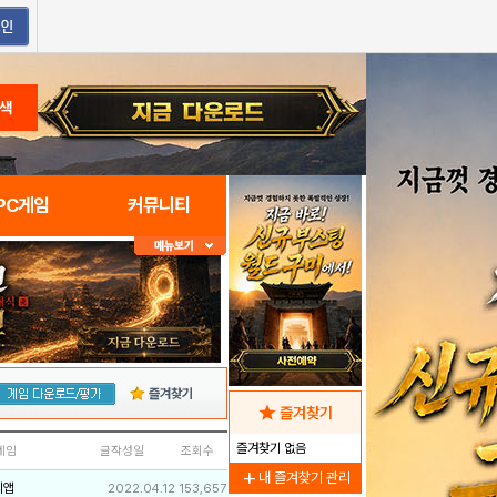
색
PC게임
커뮤니티
즐겨찾기
star
즐겨찾기
즐겨찾기 없음
네임
글작성일
조회수
add
내 즐겨찾기 관리
리앱
2022.04.12
153,657