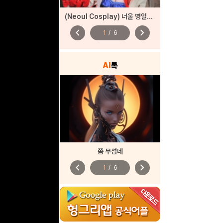
(Neoul Cosplay) 너울 명일방주
chevron_left
chevron_right
1
/
6
AI
톡
쫌 무섭네
chevron_left
chevron_right
1
/
6