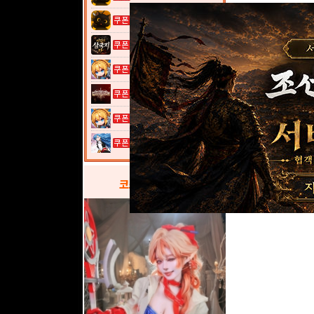
고양이 낚시터...
이것이 삼국지...
여전사 키우기...
그레이 사가
여전사 키우기...
열혈강호: 넥...
코스프레
갤러리