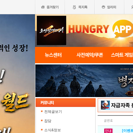
뉴스센터
사전예약/쿠폰
스마트 게
자급자족 
전체글보기
잡담
글번호
소식&정보
[이벤트