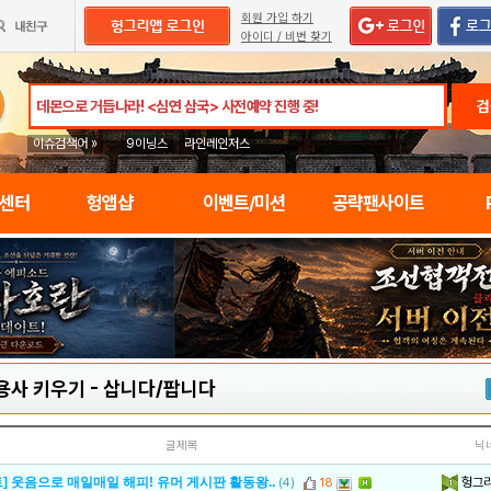
회원 가입 하기
아이디 / 비번 찾기
검
이슈검색어 »
9이닝스
라인레인저스
임센터
헝앱샵
이벤트/미션
공략팬사이트
용사 키우기
-
삽니다/팝니다
글제목
닉
헝그
] 웃음으로 매일매일 해피! 유머 게시판 활동왕..
(4)
18