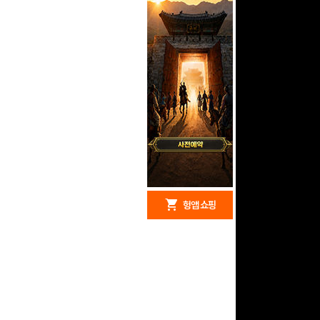
redeem
shopping_cart
헝앱 경품
헝앱 쇼핑
문화상품권 5000원 (추
첨)
100
밥알