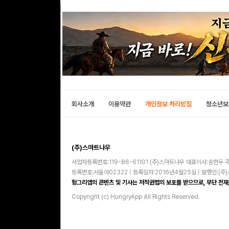
회사소개
이용약관
개인정보 처리방침
청소년보
(주)스마트나우
사업자등록번호:119-86-61101 (주)스마트나우 대표이사:송현두 주
등록번호:서울아02322 | 등록일자:2016년4월25일 | 발행인:(
헝그리앱의 콘텐츠 및 기사는 저작권법의 보호를 받으므로, 무단 전재,
Copyright (c) HungryApp All Rights Reserved.