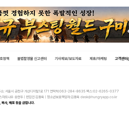
호정책
불법촬영물 신고센터
기사제보/보도자료
제휴/마케팅
고객센터(
소: 서울시 금천구 가산디지털1로 171 연락처:063-284-8635 팩스:02-6265-0377
주)스마트나우 송현두 | 편집인:김동욱 | 청소년보호책임자:김동욱
desk@hungryapp.co.kr
 복사, 배포 등을 금합니다.