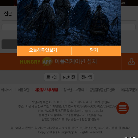
질문
검색
오늘하루 안보기
닫기
로그인
PC버전
전체앱
|
|
|
|
|
회사소개
이용약관
개인정보 처리방침
청소년 보호정책
불법촬영물 신고센터
제휴광고문의
사업자등록번호:119-86-61101 (주)스마트나우 대표이사:송현두
주소: 서울시 금천구 가산디지털1로 171 연락처:063-284-8635 팩스:02-6265-0377
청소년보호책임자:김동욱
desk@hungryapp.co.kr
등록번호:서울아02322 | 등록일자:2016년4월25일
발행인:(주)스마트나우 송현두 | 편집인:김동욱
헝그리앱의 콘텐츠 및 기사는 저작권법의 보호를 받으므로, 무단 전재, 복사, 배포 등을 금합니다.
Copyright (c) HungryApp All Rights Reserved.