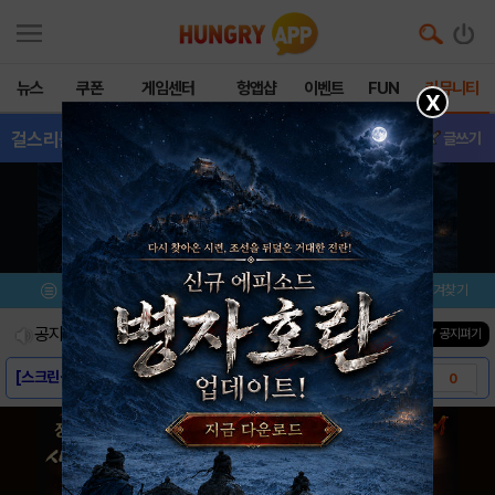
뉴스
쿠폰
게임센터
헝앱샵
이벤트
FUN
커뮤니티
X
걸스리틀리조트
- 질문
글쓰기
메뉴
이벤트/미션
설치/평가
즐겨찾기
공지사항
진행중인 이벤트
0
건
▼ 공지펴기
[스크린샷] - 걸스 리틀 리조트
0
[게임소개] - 걸스 리틀 리조트
0