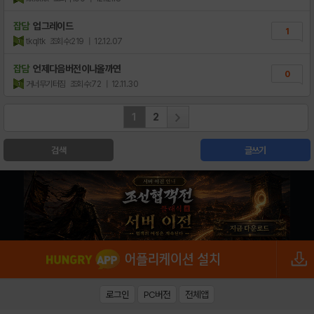
잡담
업그레이드
1
tkqltk
조회수:219
| 12.12.07
잡담
언제다음버전이나올까연
0
거너무기터짐
조회수:72
| 12.11.30
1
2
검색
글쓰기
로그인
PC버전
전체앱