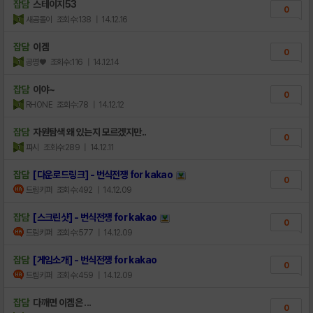
잡담
스테이지53
0
새곰돌이
조회수:138
| 14.12.16
잡담
이겜
0
공명♥
조회수:116
| 14.12.14
잡담
이야~
0
RHONE
조회수:78
| 14.12.12
잡담
자원탐색 왜 있는지 모르겠지만..
0
파시
조회수:289
| 14.12.11
잡담
[다운로드링크] - 번식전쟁 for kakao
0
드림키퍼
조회수:492
| 14.12.09
잡담
[스크린샷] - 번식전쟁 for kakao
0
드림키퍼
조회수:577
| 14.12.09
잡담
[게임소개] - 번식전쟁 for kakao
0
드림키퍼
조회수:459
| 14.12.09
잡담
다깨면 이겜은 ...
0