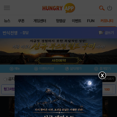
뉴스
쿠폰
게임센터
헝앱샵
이벤트
FUN
커뮤니티
번식전쟁
- 잡담
글쓰기
메뉴
이벤트/미션
설치/평가
즐겨찾기
X
공지사항
진행중인 이벤트
0
건
▼ 공지펴기
헝그리앱 Dice 극찬, 번식전쟁(sperm ..
100
시공간을 초월한 번식의 물결 '번식전쟁' ..
2
[영상 리뷰] 간단하지만 엄청난 중독성을 보여..
93
[게임소개] - 번식전쟁 for kakao
0