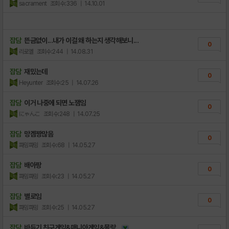
sacrament
조회수:336
| 14.10.01
잡담
뜬금없이...내가 이걸 왜 하는지 생각해보니...
0
리로엘
조회수:244
| 14.08.31
잡담
재밌는데
0
Heyunter
조회수:25
| 14.07.26
잡담
이거 나중에 되면 노잼임
0
にゃんこ
조회수:248
| 14.07.25
잡담
망겜짱많음
0
파밍파밍
조회수:68
| 14.05.27
잡담
배아팡
0
파밍파밍
조회수:23
| 14.05.27
잡담
별로임
0
파밍파밍
조회수:25
| 14.05.27
잡담
바듀기 친구게임&매니아게임&물랑..