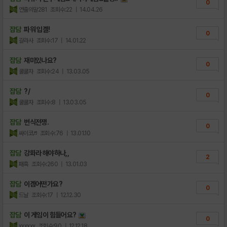
0
연출의말281
조회수:22
| 14.04.26
잡담
파워 입겔!
0
갈라사
조회수:17
| 14.01.22
잡담
재미있나요?
0
쿨쿨자
조회수:24
| 13.03.05
잡담
?/
0
쿨쿨자
조회수:8
| 13.03.05
잡담
번식전쟁.
0
싸이코♬
조회수:76
| 13.01.10
잡담
강화라 해야하나,,
2
패혹
조회수:260
| 13.01.03
잡담
이겜어떤가요?
0
드날
조회수:17
| 12.12.30
잡담
이 게임이 힘들어요?
0
xxxxxx
조회수:90
| 12.12.18