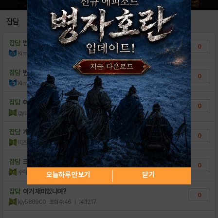
[스크린샷] - 번식전쟁 for kakao
0
잡담
[다운로드링크] - 번식전쟁 for kakao
0
잡담
번식왕이 될테다!
0
Kim Hyungsun
조회수:224
| 15.07.04
잡담
번식번식
0
Kim Hyungsun
조회수:101
| 15.07.04
잡담
이거해보니까 어릴적에한 촉수전쟁이떠오름
0
gyu0628
조회수:73
| 14.12.23
잡담
개힘들어
0
띠즈1
조회수:56
| 14.12.21
잡담
크로마뇽인으로 올클리어하기
0
수학돌이
조회수:436
| 14.12.19
오늘하루 안보기
닫기
잡담
이거 재미있나여?
0
kjy588900
조회수:46
| 14.12.17