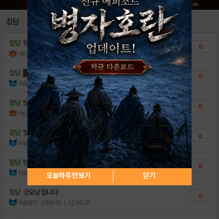
잡담
잡담
맛저들이요☆
0
여신임화영♡
조회수:11
| 23.01.14
잡담
███ 당첨포함4종류쿠폰 팝니다 ███
0
띠로링12
조회수:13
| 22.07.23
잡담
맛점들 하세요!
0
여신임화영♡
조회수:8
| 22.07.01
잡담
맛저요
0
띠로링12
조회수:19
| 22.06.29
잡담
맛점
0
띠로링12
조회수:13
| 22.06.19
오늘하루 안보기
닫기
잡담
굿모닝 입니다
0
띠로링12
조회수:13
| 22.06.17