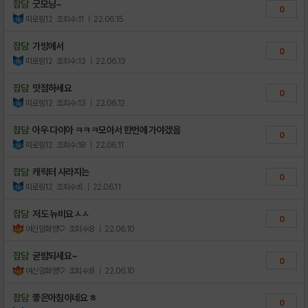
잡담
굿모닝~
0
띠로링12
조회수:11
| 22.06.15
잡담
가방에서
0
띠로링12
조회수:13
| 22.06.13
잡담
맛점하세요
0
띠로링12
조회수:13
| 22.06.12
잡담
아우 다이아 ㅋㅋㅋ모아서 한번에 가야겠음
0
띠로링12
조회수:18
| 22.06.11
잡담
캐릭터 사라지는
0
띠로링12
조회수:6
| 22.06.11
잡담
저도 뉴비요ㅅㅅ
0
여신임화영♡
조회수:8
| 22.06.10
잡담
굳밤되세요~
0
여신임화영♡
조회수:8
| 22.06.10
잡담
좋은아침이네요 ㅎ
0