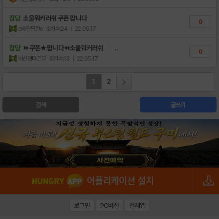
잡담
소울워커러쉬 쿠폰 팝니다
0
o하얀목련o
조회수:24
| 22.05.17
잡담
⏩쿠폰★팝니다⏪소울워커러쉬 ..
0
여신안다은♡
조회수:13
| 22.05.17
1
2
검색
글쓰기
로그인
PC버전
전체앱