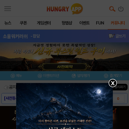
뉴스
쿠폰
게임센터
헝앱샵
이벤트
FUN
커뮤니티
소울워커러쉬
- 잡담
글쓰기
메뉴
이벤트/미션
설치/평가
즐겨찾기
X
공지사항
진행중인 이벤트
0
건
▼ 공지펴기
[사전등록링크] - 소울워커 러쉬
0
[스크린샷] - 소울워커 러쉬
0
[게임소개] - 소울워커 러쉬
0