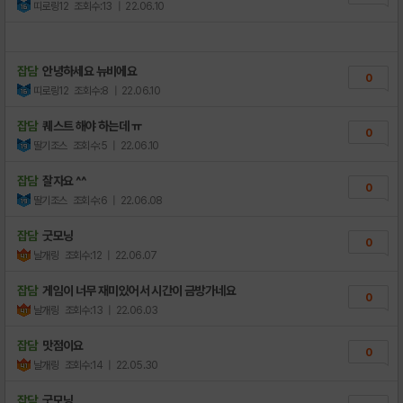
띠로링12
조회수:13
| 22.06.10
잡담
안녕하세요 뉴비에요
0
띠로링12
조회수:8
| 22.06.10
잡담
퀘스트 해야 하는데 ㅠ
0
딸기조스
조회수:5
| 22.06.10
잡담
잘자요 ^^
0
딸기조스
조회수:6
| 22.06.08
잡담
굿모닝
0
날개링
조회수:12
| 22.06.07
잡담
게임이 너무 재미있어서 시간이 금방가네요
0
날개링
조회수:13
| 22.06.03
잡담
맛점이요
0
날개링
조회수:14
| 22.05.30
잡담
굿모닝