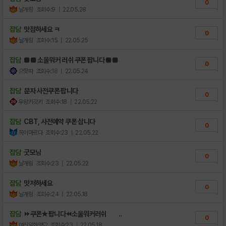
0
날개링
조회수:9
| 22.05.28
잡담
맛점하세요 ㅋ
0
날개링
조회수:15
| 22.05.25
잡담
■■ 소울워커 러쉬 쿠폰 팝니다 ■■
0
으핫따
조회수:18
| 22.05.24
잡담
문자 사전쿠폰 팝니다
0
우왕키갓키
조회수:18
| 22.05.22
잡담
CBT, 사전예약 쿠폰 삽니다
0
목이마르다
조회수:23
| 22.05.22
잡담
굿모닝
0
날개링
조회수:23
| 22.05.22
잡담
맛저하세요
0
날개링
조회수:24
| 22.05.18
잡담
⏩쿠폰★팝니다⏪소울워커러쉬 ..
0
여신임화영♡
조회수:23
| 22.05.18