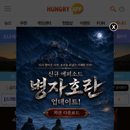
뉴스
쿠폰
게임센터
헝앱샵
이벤트
FUN
커뮤니티
X
스나이퍼챔피언
- 질문
글쓰기
메뉴
이벤트/미션
설치/평가
즐겨찾기
공지사항
진행중인 이벤트
0
건
▼ 공지펴기
[스크린샷] - 스나이퍼 챔피언
0
[게임소개] - 스나이퍼 챔피언
0