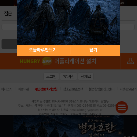
질문
검색
오늘하루 안보기
닫기
로그인
PC버전
전체앱
|
|
|
|
|
회사소개
이용약관
개인정보 처리방침
청소년 보호정책
불법촬영물 신고센터
제휴광고문의
사업자등록번호:119-86-61101 (주)스마트나우 대표이사:송현두
주소: 서울시 금천구 가산디지털1로 171 연락처:063-284-8635 팩스:02-6265-0377
청소년보호책임자:김동욱
desk@hungryapp.co.kr
등록번호:서울아02322 | 등록일자:2016년4월25일
발행인:(주)스마트나우 송현두 | 편집인:김동욱
헝그리앱의 콘텐츠 및 기사는 저작권법의 보호를 받으므로, 무단 전재, 복사, 배포 등을 금합니다.
Copyright (c) HungryApp All Rights Reserved.