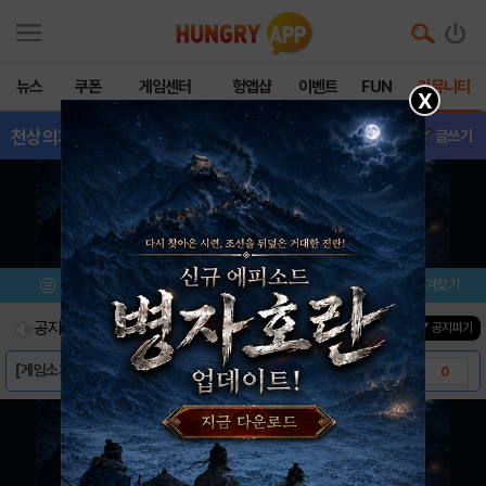
뉴스
쿠폰
게임센터
헝앱샵
이벤트
FUN
커뮤니티
X
천상의기사단
- 이벤트
글쓰기
메뉴
이벤트/미션
설치/평가
즐겨찾기
공지사항
진행중인 이벤트
0
건
▼ 공지펴기
[게임소개] - 천상의기사단
0