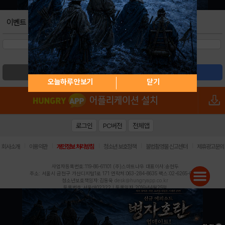
이벤트
검색
글쓰기
오늘하루 안보기
닫기
로그인
PC버전
전체앱
|
|
|
|
|
회사소개
이용약관
개인정보 처리방침
청소년 보호정책
불법촬영물 신고센터
제휴광고문의
사업자등록번호:119-86-61101 (주)스마트나우 대표이사:송현두
주소: 서울시 금천구 가산디지털1로 171 연락처:063-284-8635 팩스:02-6265-0377
청소년보호책임자:김동욱
desk@hungryapp.co.kr
등록번호:서울아02322 | 등록일자:2016년4월25일
발행인:(주)스마트나우 송현두 | 편집인:김동욱
헝그리앱의 콘텐츠 및 기사는 저작권법의 보호를 받으므로, 무단 전재, 복사, 배포 등을 금합니다.
Copyright (c) HungryApp All Rights Reserved.