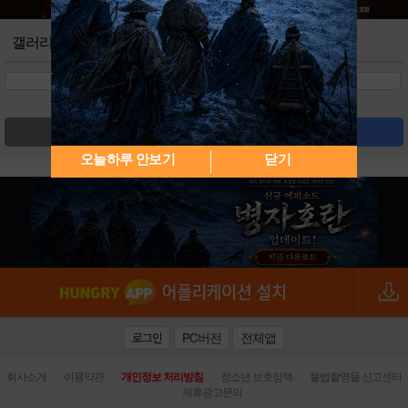
갤러리
검색
글쓰기
오늘하루 안보기
닫기
PC버전
전체앱
로그인
|
|
|
|
회사소개
이용약관
개인정보 처리방침
청소년 보호정책
불법촬영물 신고센터
|
제휴광고문의