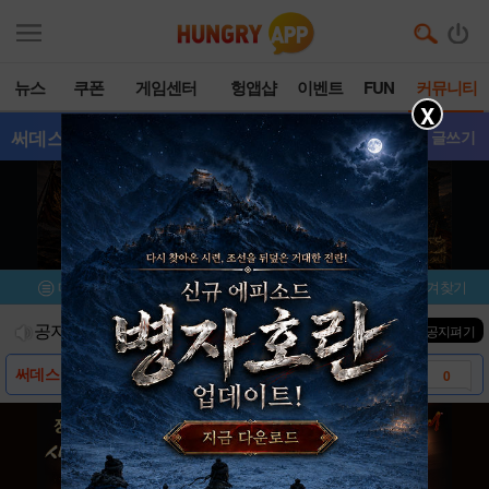
뉴스
쿠폰
게임센터
헝앱샵
이벤트
FUN
커뮤니티
X
써데스
- 갤러리
글쓰기
메뉴
이벤트/미션
설치/평가
즐겨찾기
공지사항
진행중인 이벤트
0
건
▼ 공지펴기
써데스 다운로드 링크 및 스크린샷
0