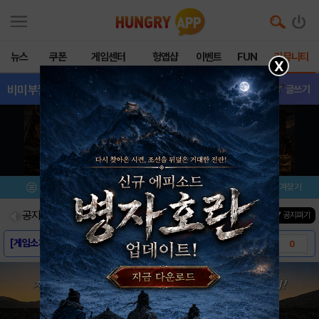
뉴스
쿠폰
게임센터
헝앱샵
이벤트
FUN
커뮤니티
X
비미부월드
- 소식&정보
글쓰기
메뉴
이벤트/미션
설치/평가
즐겨찾기
공지사항
진행중인 이벤트
0
건
▼ 공지펴기
[게임소개] - 비미 부 월드
0
[스크린샷] - 비미 부 월드
0