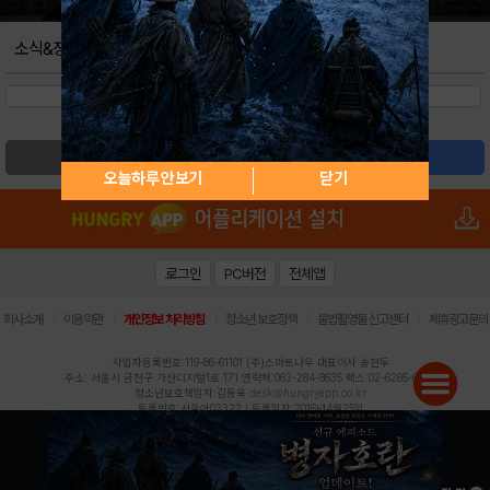
소식&정보
검색
글쓰기
오늘하루 안보기
닫기
로그인
PC버전
전체앱
|
|
|
|
|
회사소개
이용약관
개인정보 처리방침
청소년 보호정책
불법촬영물 신고센터
제휴광고문의
사업자등록번호:119-86-61101 (주)스마트나우 대표이사:송현두
주소: 서울시 금천구 가산디지털1로 171 연락처:063-284-8635 팩스:02-6265-0377
청소년보호책임자:김동욱
desk@hungryapp.co.kr
등록번호:서울아02322 | 등록일자:2016년4월25일
발행인:(주)스마트나우 송현두 | 편집인:김동욱
헝그리앱의 콘텐츠 및 기사는 저작권법의 보호를 받으므로, 무단 전재, 복사, 배포 등을 금합니다.
Copyright (c) HungryApp All Rights Reserved.