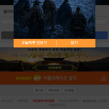
갤러리
검색
글쓰기
오늘하루 안보기
닫기
PC버전
전체앱
로그인
|
|
|
|
회사소개
이용약관
개인정보 처리방침
청소년 보호정책
불법촬영물 신고센터
|
제휴광고문의