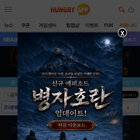
뉴스
쿠폰
게임센터
헝앱샵
이벤트
FUN
커뮤니티
X
NBA2K17
- 갤러리
글쓰기
메뉴
이벤트/미션
설치/평가
즐겨찾기
공지사항
진행중인 이벤트
0
건
▼ 공지펴기
[다운로드링크] - NBA 2K17
0
[스크린샷] - NBA 2K17
0
[게임소개] - NBA 2K17
0