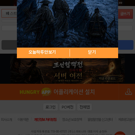
글쓰기
검색
글쓰기
오늘하루 안보기
닫기
로그인
PC버전
전체앱
|
|
|
|
|
회사소개
이용약관
개인정보 처리방침
청소년 보호정책
불법촬영물 신고센터
제휴광고문의
사업자등록번호:119-86-61101 (주)스마트나우 대표이사:송현두