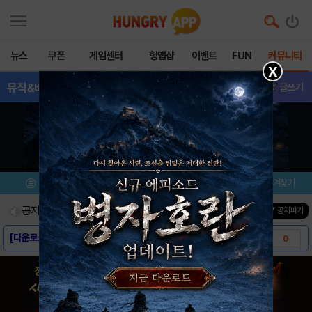
뉴스
쿠폰
게임센터
헝앱샵
이벤트
FUN
커뮤니티
X
뮤직&비트(오투잼)
- 공략&팁
글쓰기
메뉴
이벤트/미션
설치/평가
즐겨찾기
공지사항
진행중인 이벤트
0
건
▼ 공지펴기
[다운로드링크] - 뮤직 & 비트 (오투잼)
0
[스크린샷] - 뮤직 & 비트 (오투잼)
0
[게임소개] - 뮤직 & 비트 (오투잼)
0