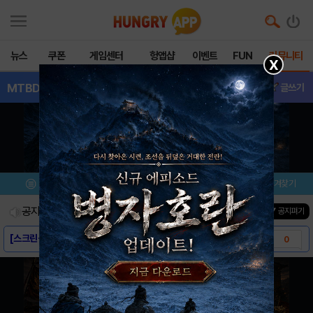
뉴스
쿠폰
게임센터
헝앱샵
이벤트
FUN
커뮤니티
X
MTBDownhil
- 게임버그
글쓰기
메뉴
이벤트/미션
설치/평가
즐겨찾기
공지사항
진행중인 이벤트
0
건
▼ 공지펴기
[스크린샷] - MTB Downhill
0
[게임소개] - MTB Downhill
0
[다운로드링크] - MTB Downhill: ..
0