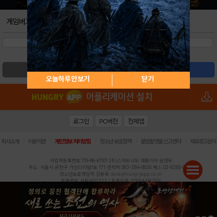
게임버그
검색
글쓰기
오늘하루 안보기
닫기
로그인
PC버전
전체앱
|
|
|
|
|
회사소개
이용약관
개인정보 처리방침
청소년 보호정책
불법촬영물 신고센터
제휴광고문의
사업자등록번호:119-86-61101 (주)스마트나우 대표이사:송현두
주소: 서울시 금천구 가산디지털1로 171 연락처:063-284-8635 팩스:02-6265-0377
청소년보호책임자:김동욱
desk@hungryapp.co.kr
등록번호:서울아02322 | 등록일자:2016년4월25일
발행인:(주)스마트나우 송현두 | 편집인:김동욱
헝그리앱의 콘텐츠 및 기사는 저작권법의 보호를 받으므로, 무단 전재, 복사, 배포 등을 금합니다.
Copyright (c) HungryApp All Rights Reserved.