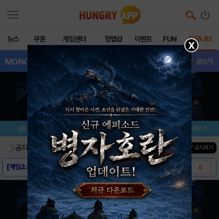
뉴스
쿠폰
게임센터
헝앱샵
이벤트
FUN
커뮤니티
X
MONOPOLYGO
- 게임버그
글쓰기
메뉴
이벤트/미션
설치/평가
즐겨찾기
공지사항
진행중인 이벤트
0
건
▼ 공지펴기
[게임소개] - MONOPOLY GO!
0
[스크린샷] - MONOPOLY GO!
0