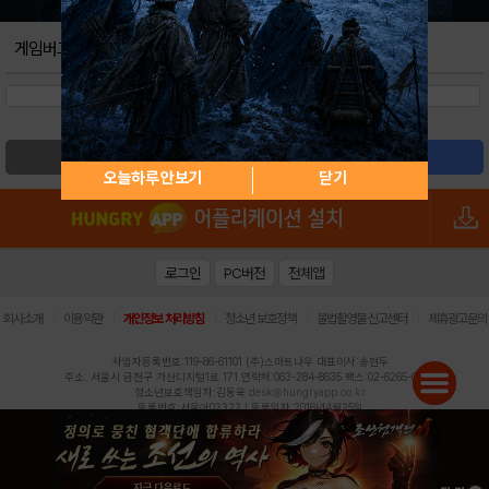
게임버그
검색
글쓰기
오늘하루 안보기
닫기
로그인
PC버전
전체앱
|
|
|
|
|
회사소개
이용약관
개인정보 처리방침
청소년 보호정책
불법촬영물 신고센터
제휴광고문의
사업자등록번호:119-86-61101 (주)스마트나우 대표이사:송현두
주소: 서울시 금천구 가산디지털1로 171 연락처:063-284-8635 팩스:02-6265-0377
청소년보호책임자:김동욱
desk@hungryapp.co.kr
등록번호:서울아02322 | 등록일자:2016년4월25일
발행인:(주)스마트나우 송현두 | 편집인:김동욱
헝그리앱의 콘텐츠 및 기사는 저작권법의 보호를 받으므로, 무단 전재, 복사, 배포 등을 금합니다.
Copyright (c) HungryApp All Rights Reserved.