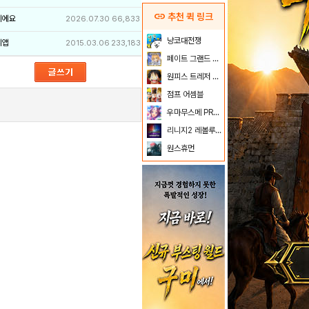
link
추천 퀵 링크
이에요
2026.07.30
66,833
냥코대전쟁
리앱
2015.03.06
233,183
페이트 그랜드 오더
원피스 트레저 크루즈
점프 어셈블
우마무스메 PRETTY DERBY
리니지2 레볼루션
원스휴먼