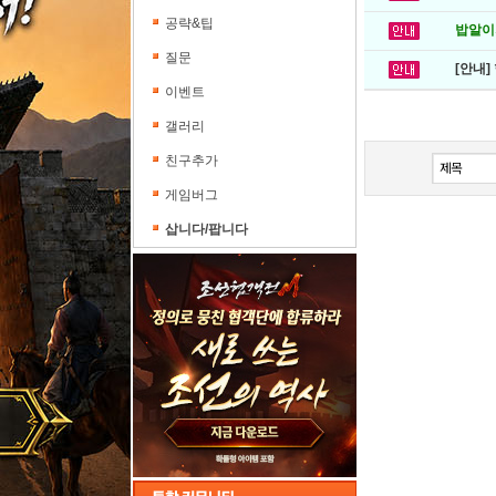
공략&팁
밥알이의
질문
[안내]
이벤트
갤러리
친구추가
게임버그
삽니다/팝니다