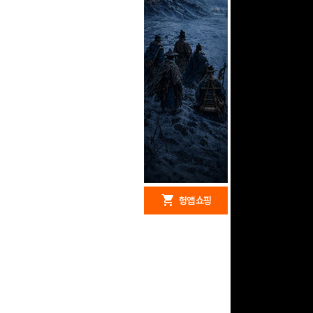
redeem
shopping_cart
헝앱 경품
헝앱 쇼핑
구글 플레이 기프트카드
5,000원 (추첨)
100
밥알