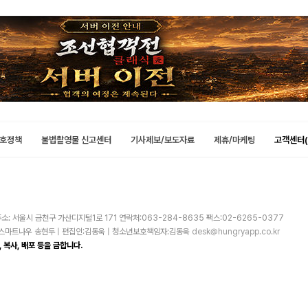
호정책
불법촬영물 신고센터
기사제보/보도자료
제휴/마케팅
고객센터(
소: 서울시 금천구 가산디지털1로 171 연락처:063-284-8635 팩스:02-6265-0377
주)스마트나우 송현두 | 편집인:김동욱 | 청소년보호책임자:김동욱
desk@hungryapp.co.kr
 복사, 배포 등을 금합니다.