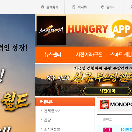
뉴스센터
사전예약/쿠폰
스마트 게
MONOPO
전체글보기
잡담
글번호
소식&정보
[이벤트