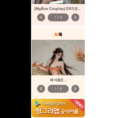
(MyBoo Cosplay) DX각성자들 드래곤 각성
chevron_left
chevron_right
1
/
6
AI
톡
제 이름은...
chevron_left
chevron_right
1
/
6