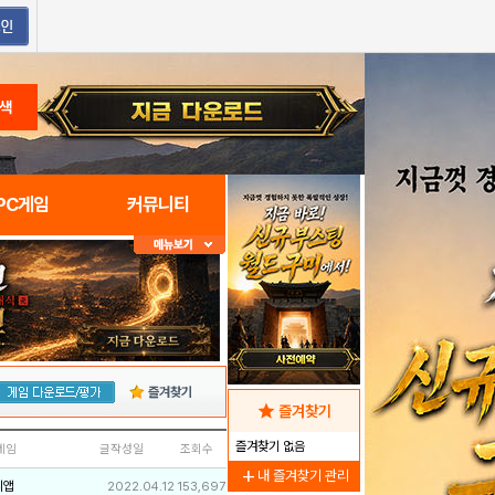
색
PC게임
커뮤니티
즐겨찾기
star
즐겨찾기
즐겨찾기 없음
네임
글작성일
조회수
add
내 즐겨찾기 관리
리앱
2022.04.12
153,697