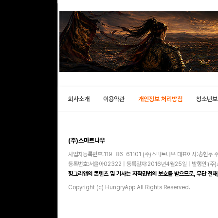
회사소개
이용약관
개인정보 처리방침
청소년보
(주)스마트나우
사업자등록번호:119-86-61101 (주)스마트나우 대표이사:송현두 주
등록번호:서울아02322 | 등록일자:2016년4월25일 | 발행인:(
헝그리앱의 콘텐츠 및 기사는 저작권법의 보호를 받으므로, 무단 전재,
Copyright (c) HungryApp All Rights Reserved.