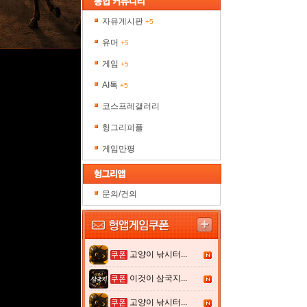
자유게시판
+5
유머
+5
게임
+5
AI톡
+5
코스프레갤러리
헝그리피플
게임만평
문의/건의
고양이 낚시터...
이것이 삼국지...
고양이 낚시터...