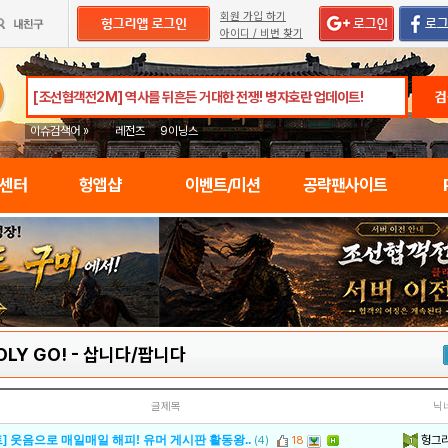
회원 가입 하기
아이디 / 비번 찾기
검
이슈검색어 »
레전즈
9이닝스
임센터
헝앱샵
이벤트/미션
공략팬사이트
LY GO!
-
삽니다/팝니다
글제목
닉
헝그
] 웃음으로 매일매일 해피! 유머 게시판 활동왕..
(4)
18