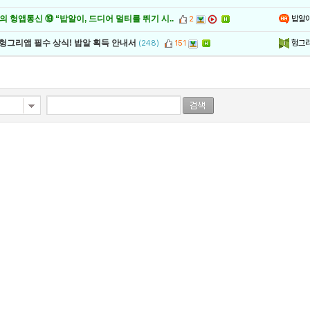
밥알
 헝앱통신 ⑲ “밥알이, 드디어 멀티를 뛰기 시..
2
헝그
 헝그리앱 필수 상식! 밥알 획득 안내서
(248)
151