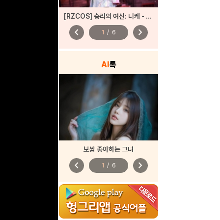
[RZCOS] 승리의 여신: 니케 - 바이퍼 (Model. 시루)
chevron_left
chevron_right
1
/
6
AI
톡
보쌈 좋아하는 그녀
chevron_left
chevron_right
1
/
6