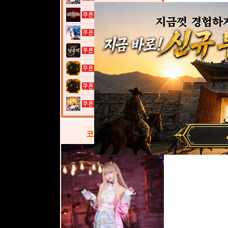
그레이 사가
열혈강호: 넥...
이것이 삼국지...
고양이 낚시터...
고양이 낚시터...
여전사 키우기...
코스프레
갤러리