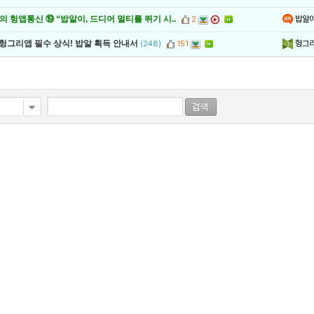
밥알
 헝앱통신 ⑲ “밥알이, 드디어 멀티를 뛰기 시..
2
헝그
 헝그리앱 필수 상식! 밥알 획득 안내서
(248)
151