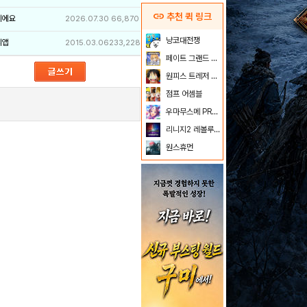
link
추천 퀵 링크
이에요
2026.07.30
66,870
냥코대전쟁
리앱
2015.03.06
233,228
페이트 그랜드 오더
원피스 트레저 크루즈
점프 어셈블
우마무스메 PRETTY DERBY
리니지2 레볼루션
원스휴먼