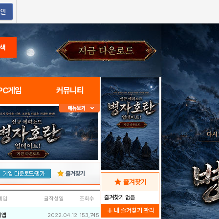
색
PC게임
커뮤니티
즐겨찾기
star
즐겨찾기
즐겨찾기 없음
네임
글작성일
조회수
add
내 즐겨찾기 관리
리앱
2022.04.12
153,745