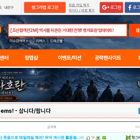
회원 가입 하기
아이디 / 비번 찾기
검
이슈검색어 »
리버스
드래곤볼
임센터
헝앱샵
이벤트/미션
공략팬사이트
Gems!
-
삽니다/팝니다
글제목
닉
헝그
] 웃음으로 매일매일 해피! 유머 게시판 활동왕..
(4)
18