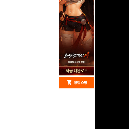
redeem
shopping_cart
헝앱 경품
헝앱 쇼핑
문화상품권 10000원
(추첨)
100
밥알