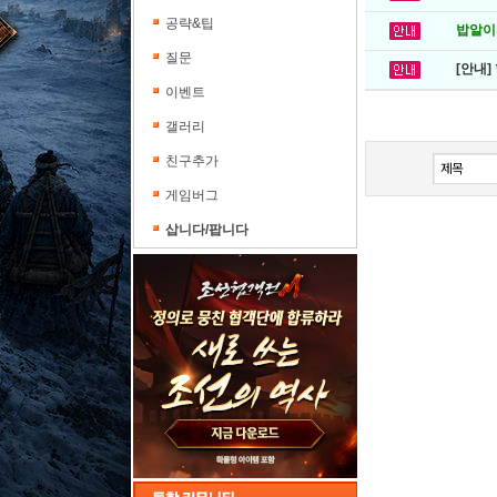
공략&팁
밥알이의
질문
[안내]
이벤트
갤러리
친구추가
게임버그
삽니다/팝니다