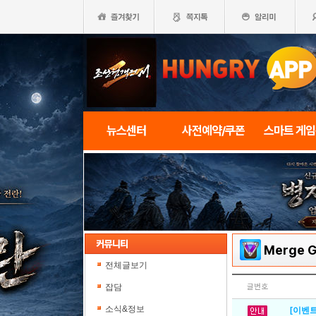
뉴스센터
사전예약/쿠폰
스마트 게
Merge 
전체글보기
잡담
글번호
소식&정보
[이벤트