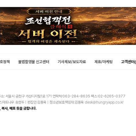
호정책
불법촬영물 신고센터
기사제보/보도자료
제휴/마케팅
고객센터(
소: 서울시 금천구 가산디지털1로 171 연락처:063-284-8635 팩스:02-6265-0377
주)스마트나우 송현두 | 편집인:김동욱 | 청소년보호책임자:김동욱
desk@hungryapp.co.kr
 복사, 배포 등을 금합니다.