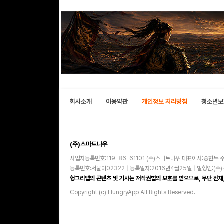
회사소개
이용약관
개인정보 처리방침
청소년보
(주)스마트나우
사업자등록번호:119-86-61101 (주)스마트나우 대표이사:송현두 주
등록번호:서울아02322 | 등록일자:2016년4월25일 | 발행인:(
헝그리앱의 콘텐츠 및 기사는 저작권법의 보호를 받으므로, 무단 전재,
Copyright (c) HungryApp All Rights Reserved.