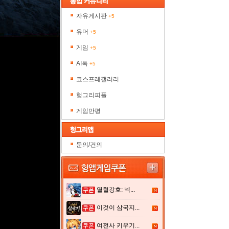
자유게시판
+5
유머
+5
게임
+5
AI톡
+5
코스프레갤러리
헝그리피플
게임만평
문의/건의
열혈강호: 넥...
이것이 삼국지...
여전사 키우기...