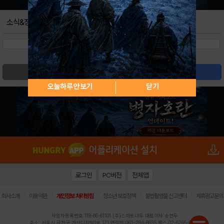
소식&정보
검색
글쓰기
오늘하루 안보기
닫기
로그인
PC버전
전체앱
|
|
|
|
|
회사소개
이용약관
개인정보 처리방침
청소년 보호정책
불법촬영물 신고센터
제휴광고문의
사업자등록번호:119-86-61101 (주)스마트나우 대표이사:송현두
주소: 서울시 금천구 가산디지털1로 171 연락처:063-284-8635 팩스:02-6265-0377