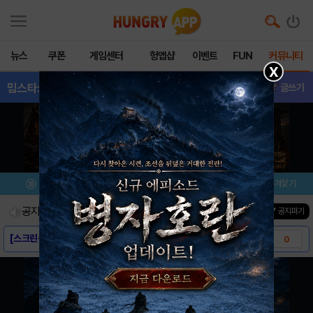
뉴스
쿠폰
게임센터
헝앱샵
이벤트
FUN
커뮤니티
X
밈스타:픽셀고
- 소식&정보
글쓰기
메뉴
이벤트/미션
설치/평가
즐겨찾기
공지사항
진행중인 이벤트
0
건
▼ 공지펴기
[스크린샷] - 밈 스타: 픽셀 고
0
[게임소개] - 밈 스타: 픽셀 고
0