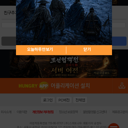
친구추가
검색
글쓰기
오늘하루 안보기
닫기
로그인
PC버전
전체앱
|
|
|
|
|
회사소개
이용약관
개인정보 처리방침
청소년 보호정책
불법촬영물 신고센터
제휴광고문의
사업자등록번호:119-86-61101 (주)스마트나우 대표이사:송현두
주소: 서울시 금천구 가산디지털1로 171 연락처:063-284-8635 팩스:02-6265-0377