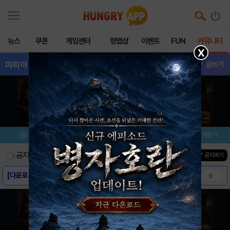
뉴스
쿠폰
게임센터
헝앱샵
이벤트
FUN
커뮤니티
X
마피아
- 친구추가
글쓰기
메뉴
이벤트/미션
설치/평가
즐겨찾기
공지사항
진행중인 이벤트
0
건
▼ 공지펴기
[다운로드링크] - 마피아 CBT
0
[스크린샷] - 마피아
0
[게임소개] - 마피아
0
[모비 사전예약] 마피아 CBT
0