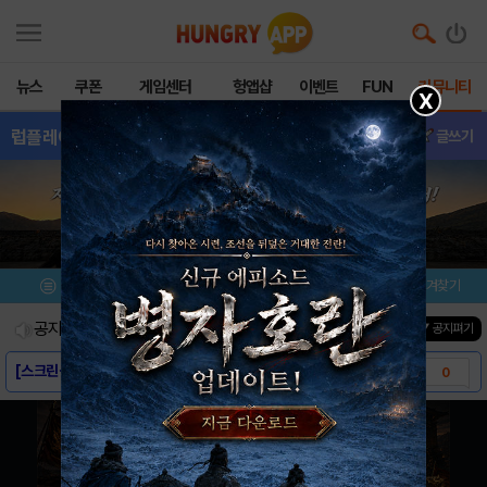
뉴스
쿠폰
게임센터
헝앱샵
이벤트
FUN
커뮤니티
X
럽플레이스
- 소식&정보
글쓰기
메뉴
이벤트/미션
설치/평가
즐겨찾기
공지사항
진행중인 이벤트
0
건
▼ 공지펴기
[스크린샷] - 럽플레이스
0
[게임소개] - 럽플레이스
0