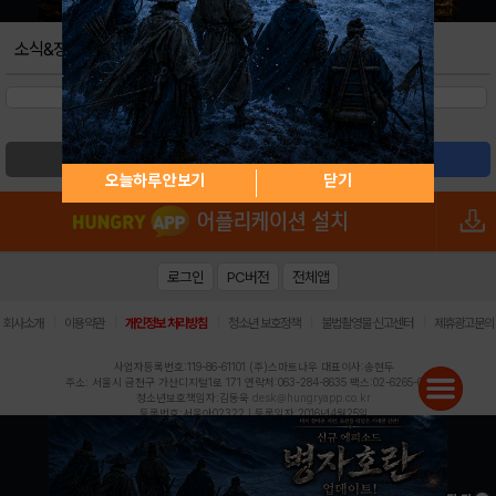
소식&정보
검색
글쓰기
오늘하루 안보기
닫기
로그인
PC버전
전체앱
|
|
|
|
|
회사소개
이용약관
개인정보 처리방침
청소년 보호정책
불법촬영물 신고센터
제휴광고문의
사업자등록번호:119-86-61101 (주)스마트나우 대표이사:송현두
주소: 서울시 금천구 가산디지털1로 171 연락처:063-284-8635 팩스:02-6265-0377
청소년보호책임자:김동욱
desk@hungryapp.co.kr
등록번호:서울아02322 | 등록일자:2016년4월25일
발행인:(주)스마트나우 송현두 | 편집인:김동욱
헝그리앱의 콘텐츠 및 기사는 저작권법의 보호를 받으므로, 무단 전재, 복사, 배포 등을 금합니다.
Copyright (c) HungryApp All Rights Reserved.