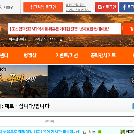
회원 가입 하기
아이디 / 비번 찾기
검
이슈검색어 »
9이닝스
fc모바일
임센터
헝앱샵
이벤트/미션
공략팬사이트
: 제로
-
삽니다/팝니다
글제목
닉
헝그
] 웃음으로 매일매일 해피! 유머 게시판 활동왕..
(4)
18