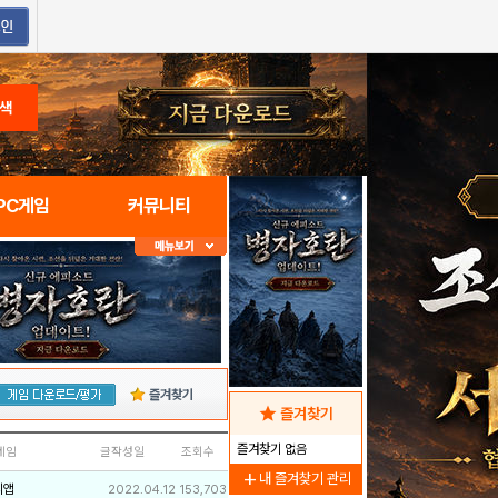
색
PC게임
커뮤니티
즐겨찾기
star
즐겨찾기
즐겨찾기 없음
네임
글작성일
조회수
add
내 즐겨찾기 관리
리앱
2022.04.12
153,703