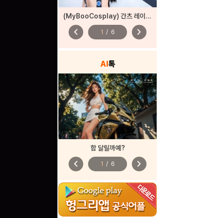
(MyBooCosplay) 간츠 레이카 코스프레
chevron_left
chevron_right
1
/
6
AI
톡
함 달릴까예?
chevron_left
chevron_right
1
/
6