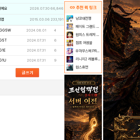
link
추천 퀵 링크
이에요
2026.07.30
66,846
냥코대전쟁
리앱
2015.03.06
233,191
페이트 그랜드 오더
GG5W
2024.08.01
4
원피스 트레저 크루즈
G5T
2024.07.31
6
점프 어셈블
1E
2024.07.31
6
우마무스메 PRETTY DERBY
리니지2 레볼루션
G1U
2024.07.31
9
원스휴먼