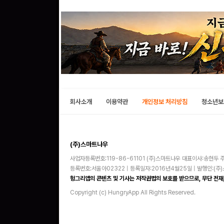
회사소개
이용약관
개인정보 처리방침
청소년보
(주)스마트나우
사업자등록번호:119-86-61101 (주)스마트나우 대표이사:송현두 주
등록번호:서울아02322 | 등록일자:2016년4월25일 | 발행인:(
헝그리앱의 콘텐츠 및 기사는 저작권법의 보호를 받으므로, 무단 전재,
Copyright (c) HungryApp All Rights Reserved.