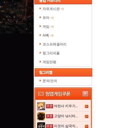
자유게시판
+5
유머
+5
게임
+5
AI톡
+5
코스프레갤러리
헝그리피플
게임만평
문의/건의
여전사 키우기...
고양이 낚시터...
이것이 삼국지...