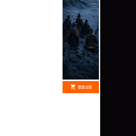
redeem
shopping_cart
헝앱 경품
헝앱 쇼핑
문화상품권 5000원 (추
첨)
100
밥알