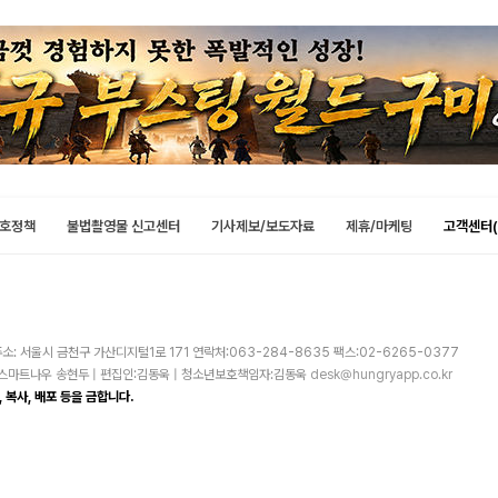
호정책
불법촬영물 신고센터
기사제보/보도자료
제휴/마케팅
고객센터(
소: 서울시 금천구 가산디지털1로 171 연락처:063-284-8635 팩스:02-6265-0377
주)스마트나우 송현두 | 편집인:김동욱 | 청소년보호책임자:김동욱
desk@hungryapp.co.kr
 복사, 배포 등을 금합니다.