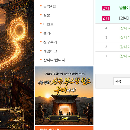
공략&팁
밥알이의
질문
[안내]
이벤트
[삽니다
4
갤러리
[삽니다
3
친구추가
[삽니다
2
게임버그
[삽니다
1
삽니다/팝니다