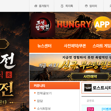
뉴스센터
사전예약/쿠폰
스마트 게
로스트시티
전체글보기
잡담
글번호
소식&정보
[이벤트