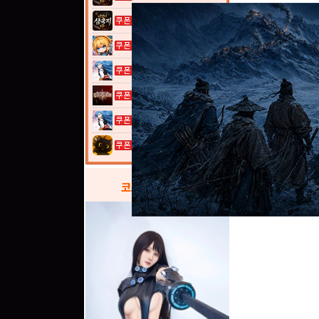
이것이 삼국지...
여전사 키우기...
열혈강호: 넥...
그레이 사가
열혈강호: 넥...
고양이 낚시터...
코스프레
갤러리