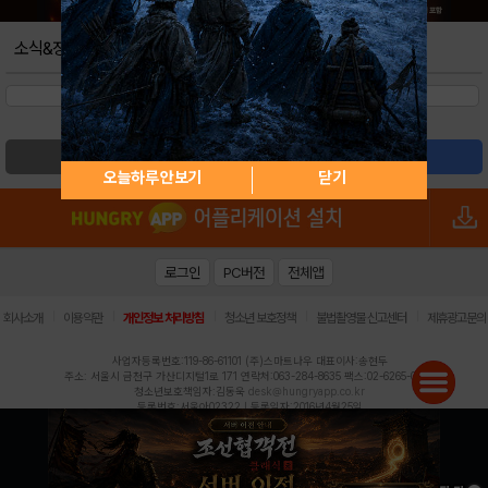
소식&정보
검색
글쓰기
오늘하루 안보기
닫기
로그인
PC버전
전체앱
|
|
|
|
|
회사소개
이용약관
개인정보 처리방침
청소년 보호정책
불법촬영물 신고센터
제휴광고문의
사업자등록번호:119-86-61101 (주)스마트나우 대표이사:송현두
주소: 서울시 금천구 가산디지털1로 171 연락처:063-284-8635 팩스:02-6265-0377
청소년보호책임자:김동욱
desk@hungryapp.co.kr
등록번호:서울아02322 | 등록일자:2016년4월25일
발행인:(주)스마트나우 송현두 | 편집인:김동욱
헝그리앱의 콘텐츠 및 기사는 저작권법의 보호를 받으므로, 무단 전재, 복사, 배포 등을 금합니다.
Copyright (c) HungryApp All Rights Reserved.