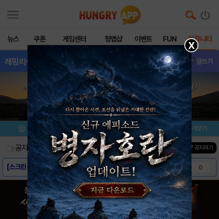
뉴스
쿠폰
게임센터
헝앱샵
이벤트
FUN
커뮤니티
X
레밍리아
- 소식&정보
글쓰기
메뉴
이벤트/미션
설치/평가
즐겨찾기
공지사항
진행중인 이벤트
0
건
▼ 공지펴기
[스크린샷] - 레밍리아
0
[게임소개] - 레밍리아
0