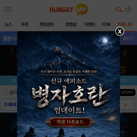
뉴스
쿠폰
게임센터
헝앱샵
이벤트
FUN
커뮤니티
X
클론다이크어드벤처
- 삽니다/팝니다
글쓰기
메뉴
이벤트/미션
설치/평가
즐겨찾기
공지사항
진행중인 이벤트
0
건
▼ 공지펴기
[다운로드링크] - 클론다이크 어드벤처
0
[스크린샷] - 클론다이크 어드벤처
0
[게임소개] - 클론다이크 어드벤처
0