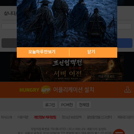
삽니다/팝니다
검색
글쓰기
오늘하루 안보기
닫기
로그인
PC버전
전체앱
|
|
|
|
|
회사소개
이용약관
개인정보 처리방침
청소년 보호정책
불법촬영물 신고센터
제휴광고문의
사업자등록번호:119-86-61101 (주)스마트나우 대표이사:송현두
주소: 서울시 금천구 가산디지털1로 171 연락처:063-284-8635 팩스:02-6265-0377