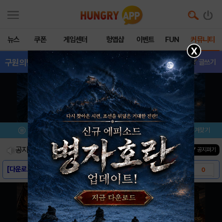
뉴스
쿠폰
게임센터
헝앱샵
이벤트
FUN
커뮤니티
X
구원의반재림조
- 소식&정보
글쓰기
메뉴
이벤트/미션
설치/평가
즐겨찾기
공지사항
진행중인 이벤트
0
건
▼ 공지펴기
[다운로드 링크] 구원의 반 재림조
0
[스크린샷] 구원의 반 재림조
0
[게임소개] 구원의 반 재림조
0