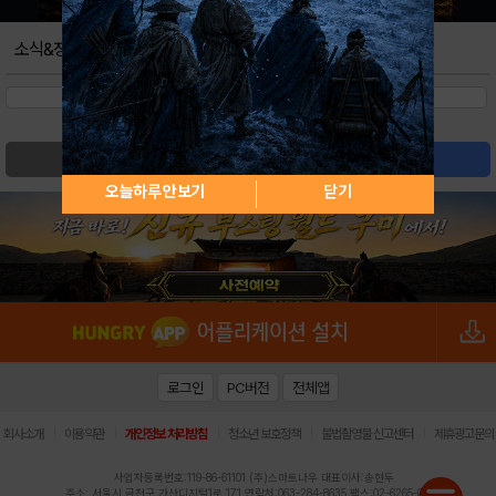
소식&정보
검색
글쓰기
오늘하루 안보기
닫기
로그인
PC버전
전체앱
|
|
|
|
|
회사소개
이용약관
개인정보 처리방침
청소년 보호정책
불법촬영물 신고센터
제휴광고문의
사업자등록번호:119-86-61101 (주)스마트나우 대표이사:송현두
주소: 서울시 금천구 가산디지털1로 171 연락처:063-284-8635 팩스:02-6265-0377