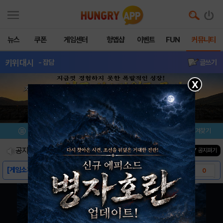
뉴스
쿠폰
게임센터
헝앱샵
이벤트
FUN
커뮤니티
키위대시
- 잡담
글쓰기
X
메뉴
이벤트/미션
설치/평가
즐겨찾기
공지사항
진행중인 이벤트
0
건
▼ 공지펴기
[게임소개]-키위대시
0
[스크린샷]-키위대시
0
[동영상]-키위대시
0
[다운로드 링크]-키위대시
0