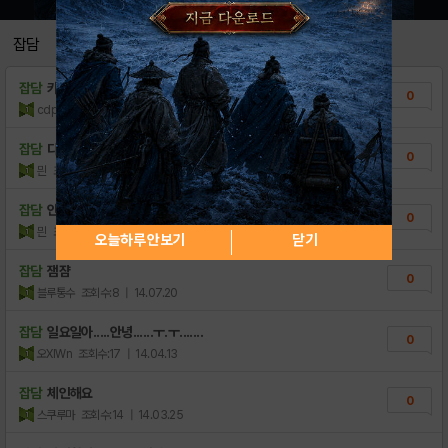
잡담
잡담
카톡 구글정보이용료현금화 다시만나행복해｝
0
cdpti
조회수:5
| 21.06.25
잡담
다들 월요병 잘 이겨내세요
0
믠
조회수:12
| 14.10.13
잡담
안녕하세요
0
믠
조회수:17
| 14.10.12
오늘하루 안보기
닫기
잡담
잼쟘
0
블루통수
조회수:8
| 14.07.20
잡담
일요일아.....안녕......ㅜ.ㅜ.......
0
오XIWn
조회수:17
| 14.04.13
잡담
체인해요
0
스쿠루마
조회수:14
| 14.03.25