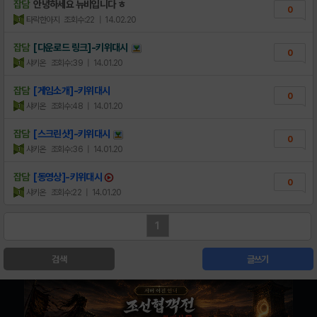
잡담
안녕하세요 뉴비입니다 ㅎ
0
타락한아지
조회수:22
| 14.02.20
잡담
[다운로드 링크]-키위대시
0
샤키온
조회수:39
| 14.01.20
잡담
[게임소개]-키위대시
0
샤키온
조회수:48
| 14.01.20
잡담
[스크린샷]-키위대시
0
샤키온
조회수:36
| 14.01.20
잡담
[동영상]-키위대시
0
샤키온
조회수:22
| 14.01.20
1
검색
글쓰기