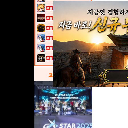
여전사 키우기...
그레이 사가
고양이 낚시터...
열혈강호: 넥...
열혈강호: 넥...
이것이 삼국지...
코스프레
갤러리