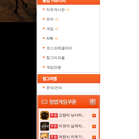
자유게시판
+5
유머
+5
게임
+5
AI톡
+5
코스프레갤러리
헝그리피플
게임만평
문의/건의
고양이 낚시터...
이것이 삼국지...
여전사 키우기...