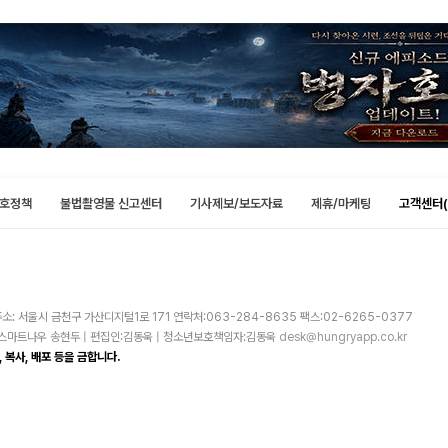
호정책
불법촬영물 신고센터
기사제보/보도자료
제휴/마케팅
고객센터(
소: 서울시 금천구 가산디지털1로 171 연락처:063-284-8635 팩스:02-6265-0377
주)스마트나우 송현두 | 편집인:김동욱 | 청소년보호책임자:김동욱
desk@hungryapp.co.kr
 복사, 배포 등을 금합니다.