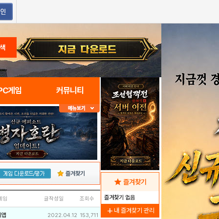
색
PC게임
커뮤니티
즐겨찾기
star
즐겨찾기
즐겨찾기 없음
네임
글작성일
조회수
add
내 즐겨찾기 관리
리앱
2022.04.12
153,711