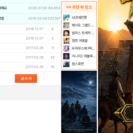
link
추천 퀵 링크
이에요
2026.07.30
66,853
냥코대전쟁
리앱
2015.03.06
233,197
페이트 그랜드 오더
2018.12.07
4
원피스 트레저 크루즈
2018.12.07
3
점프 어셈블
2017.02.28
11
우마무스메 PRETTY DERBY
리니지2 레볼루션
2017.02.28
32
원스휴먼
2017.02.28
18