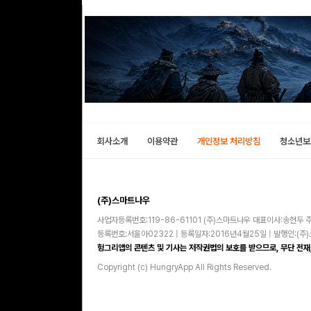
회사소개
이용약관
개인정보 처리방침
청소년보
(주)스마트나우
사업자등록번호:119-86-61101 (주)스마트나우 대표이사:송현두 주
등록번호:서울아02322 | 등록일자:2016년4월25일 | 발행인:(
헝그리앱의 콘텐츠 및 기사는 저작권법의 보호를 받으므로, 무단 전재,
Copyright (c) HungryApp All Rights Reserved.