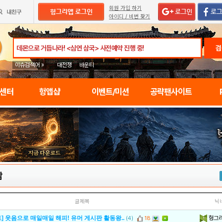
회원 가입 하기
아이디 / 비번 찾기
검
이슈검색어 »
대전쟁
바운티
임센터
헝앱샵
이벤트/미션
공략팬사이트
담
글제목
닉
헝그
] 웃음으로 매일매일 해피! 유머 게시판 활동왕..
(4)
18