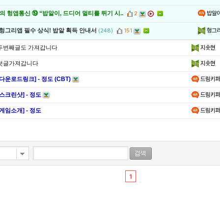
밥알
 헝앱통신 ⑲ “밥알이, 드디어 멀티를 뛰기 시..
2
헝그
 헝그리앱 필수 상식! 밥알 획득 안내서
(248)
151
두번째글도 가져갑니다
지솟현
첫글가져갑니다
지솟현
[다운로드링크] - 정도 (CBT)
드림키퍼
[스크린샷] - 정도
드림키퍼
[게임소개] - 정도
드림키퍼
1