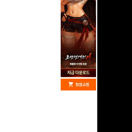
redeem
shopping_cart
헝앱 경품
헝앱 쇼핑
구글 플레이 기프트카드
5,000원 (추첨)
100
밥알