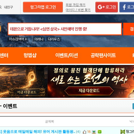
회원 가입 하기
아이디 / 비번 찾기
검
이슈검색어 »
아레나
다리우스
임센터
헝앱샵
이벤트/미션
공략팬사이트
-
이벤트
글제목
닉
헝그
] 웃음으로 매일매일 해피! 유머 게시판 활동왕..
(4)
18