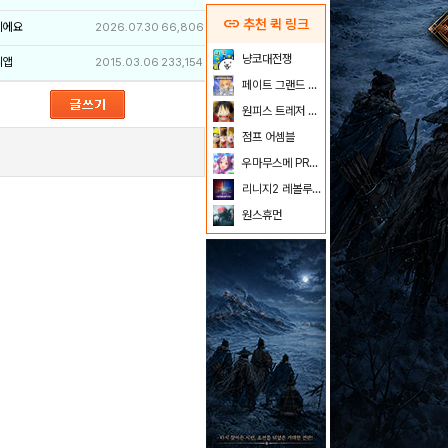
link
추천 퀵 링크
이에요
2026.07.30
66,806
냥코대전쟁
리앱
2015.03.06
233,154
페이트 그랜드 오더
원피스 트레저 크루즈
점프 어셈블
우마무스메 PRETTY DERBY
리니지2 레볼루션
원스휴먼