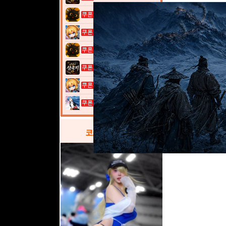
고양이 낚시터...
여전사 키우기...
고양이 낚시터...
이것이 삼국지...
여전사 키우기...
열혈강호: 넥...
코스프레
갤러리