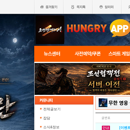
뉴스센터
사전예약/쿠폰
스마트 게
무한 영웅
전체글보기
잡담
글번호
소식&정보
[이벤트