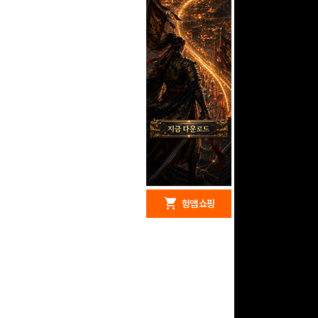
redeem
shopping_cart
헝앱 경품
헝앱 쇼핑
문화상품권 10000원
(추첨)
100
밥알