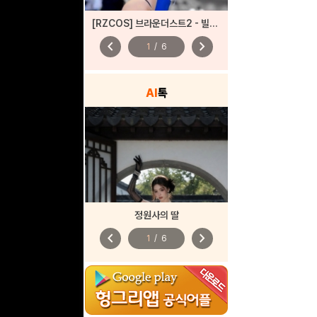
[RZCOS] 브라운더스트2 - 빌헬미나 (Model. JooA)
chevron_left
chevron_right
1
/
6
AI
톡
정원사의 딸
chevron_left
chevron_right
1
/
6