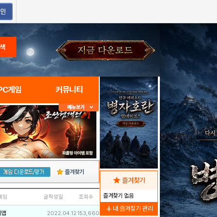
색
PC게임
커뮤니티
즐겨찾기
star
즐겨찾기
즐겨찾기 없음
네임
글작성일
조회수
add
내 즐겨찾기 관리
리앱
2022.04.12
153,660