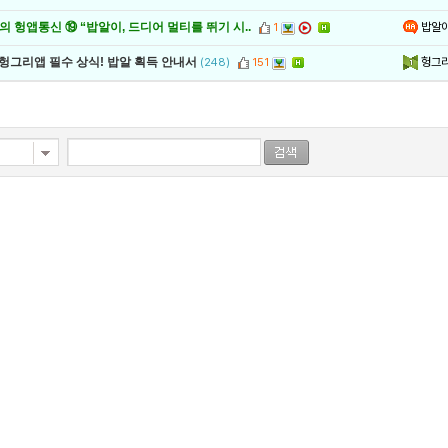
밥알
 헝앱통신 ⑲ “밥알이, 드디어 멀티를 뛰기 시..
1
헝그
 헝그리앱 필수 상식! 밥알 획득 안내서
(248)
151