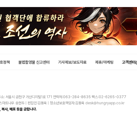
호정책
불법촬영물 신고센터
기사제보/보도자료
제휴/마케팅
고객센터(
소: 서울시 금천구 가산디지털1로 171 연락처:063-284-8635 팩스:02-6265-0377
주)스마트나우 송현두 | 편집인:김동욱 | 청소년보호책임자:김동욱
desk@hungryapp.co.kr
 복사, 배포 등을 금합니다.