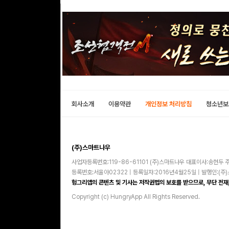
회사소개
이용약관
개인정보 처리방침
청소년보
(주)스마트나우
사업자등록번호:119-86-61101 (주)스마트나우 대표이사:송현두 주
등록번호:서울아02322 | 등록일자:2016년4월25일 | 발행인:(
헝그리앱의 콘텐츠 및 기사는 저작권법의 보호를 받으므로, 무단 전재,
Copyright (c) HungryApp All Rights Reserved.