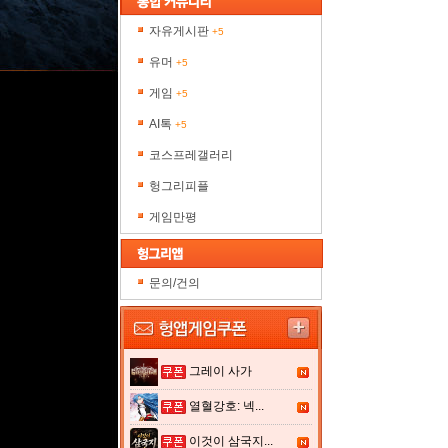
자유게시판
+5
유머
+5
게임
+5
AI톡
+5
코스프레갤러리
헝그리피플
게임만평
문의/건의
그레이 사가
열혈강호: 넥...
이것이 삼국지...