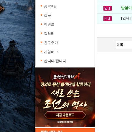
공략&팁
밥알이의
질문
[안내]
이벤트
갤러리
친구추가
게임버그
삽니다/팝니다