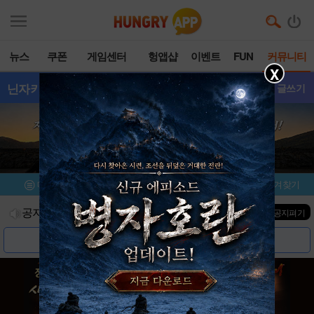
뉴스
쿠폰
게임센터
헝앱샵
이벤트
FUN
커뮤니티
X
닌자키우기온라인:방
- 갤러리
글쓰기
메뉴
이벤트/미션
설치/평가
즐겨찾기
공지사항
진행중인 이벤트
0
건
▼ 공지펴기