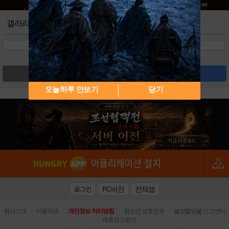
갤러리
검색
글쓰기
오늘하루 안보기
닫기
PC버전
전체앱
로그인
|
|
|
|
회사소개
이용약관
개인정보 처리방침
청소년 보호정책
불법촬영물 신고센터
|
제휴광고문의