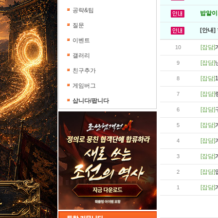
공략&팁
밥알이의
질문
[안내]
이벤트
[잡담]
10
갤러리
[잡담]
9
친구추가
[잡담]
8
게임버그
[잡담]
7
삽니다/팝니다
[잡담]
6
[잡담]
5
[잡담]
4
[잡담]
3
[잡담]
2
[잡담]
1