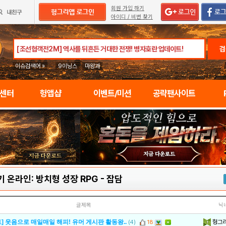
회원 가입 하기
아이디 / 비번 찾기
검
이슈검색어 »
9이닝스
마왕과
임센터
헝앱샵
이벤트/미션
공략팬사이트
 온라인: 방치형 성장 RPG
-
잡담
글제목
닉
헝그
] 웃음으로 매일매일 해피! 유머 게시판 활동왕..
(4)
18