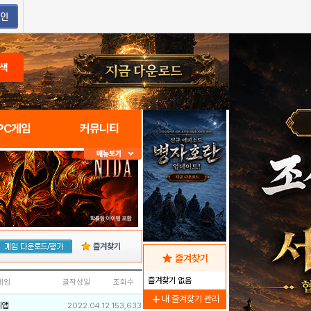
색
PC게임
커뮤니티
즐겨찾기
star
즐겨찾기
즐겨찾기 없음
네임
글작성일
조회수
add
내 즐겨찾기 관리
리앱
2022.04.12
153,633