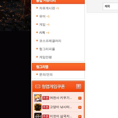
자유게시판
+5
유머
+5
게임
+5
AI톡
+5
코스프레갤러리
헝그리피플
게임만평
문의/건의
여전사 키우기...
고양이 낚시터...
이것이 삼국지...