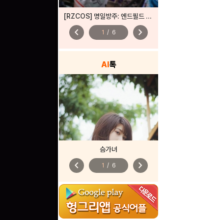
[RZCOS] 명일방주: 엔드필드 - 진천우 (Model. 나리땽)
chevron_left
chevron_right
1
/
6
AI
톡
슴가녀
chevron_left
chevron_right
1
/
6