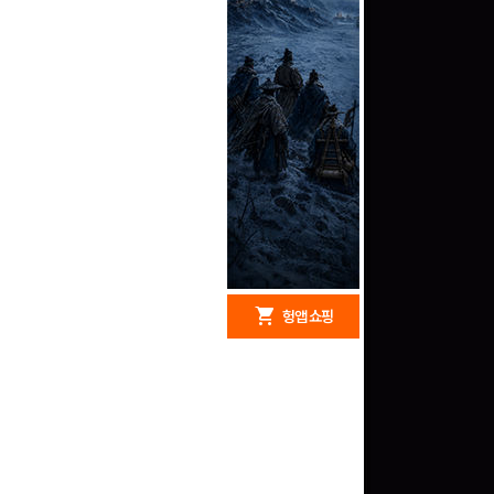
redeem
shopping_cart
헝앱 경품
헝앱 쇼핑
구글 플레이 기프트카드
5,000원 (추첨)
100
밥알