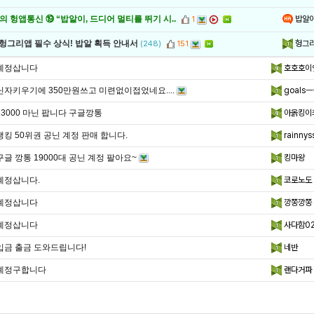
밥알
 헝앱통신 ⑲ “밥알이, 드디어 멀티를 뛰기 시..
1
헝그
 헝그리앱 필수 상식! 밥알 획득 안내서
(248)
151
계정삽니다
호호호이
닌자키우기에 350만원쓰고 미련없이접었네요....
goals
13000 마닌 팝니다 구글깡통
아옭킹이
랭킹 50위권 공닌 계정 판매 합니다.
rainnys
구글 깡통 19000대 공닌 계정 팔아요~
킹마왕
계정삽니다.
코로노도
계정삽니다
깡쫑깡쫑
계정삽니다
사다함02
입금 출금 도와드립니다!
네반
계정구합니다
랜다거파