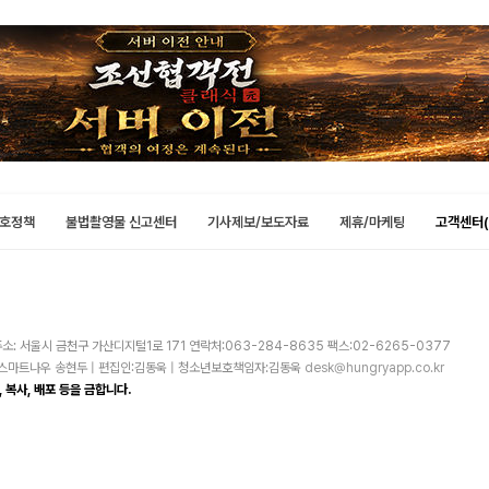
호정책
불법촬영물 신고센터
기사제보/보도자료
제휴/마케팅
고객센터(
소: 서울시 금천구 가산디지털1로 171 연락처:063-284-8635 팩스:02-6265-0377
주)스마트나우 송현두 | 편집인:김동욱 | 청소년보호책임자:김동욱
desk@hungryapp.co.kr
 복사, 배포 등을 금합니다.