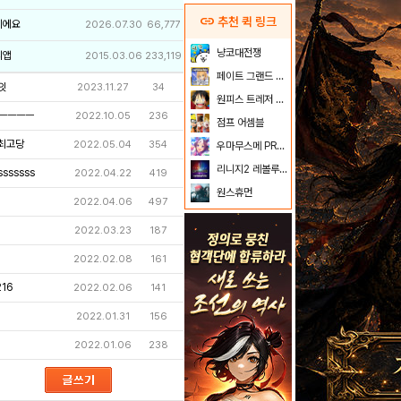
link
추천 퀵 링크
이에요
2026.07.30
66,777
냥코대전쟁
리앱
2015.03.06
233,119
페이트 그랜드 오더
잇
2023.11.27
34
원피스 트레저 크루즈
ㅡㅡㅡㅡㅡ
2022.10.05
236
점프 어셈블
최고당
2022.05.04
354
우마무스메 PRETTY DERBY
리니지2 레볼루션
sssssss
2022.04.22
419
원스휴먼
2022.04.06
497
2022.03.23
187
2022.02.08
161
16
2022.02.06
141
2022.01.31
156
2022.01.06
238