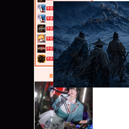
열혈강호: 넥...
열혈강호: 넥...
이것이 삼국지...
여전사 키우기...
그레이 사가
고양이 낚시터...
코스프레
갤러리