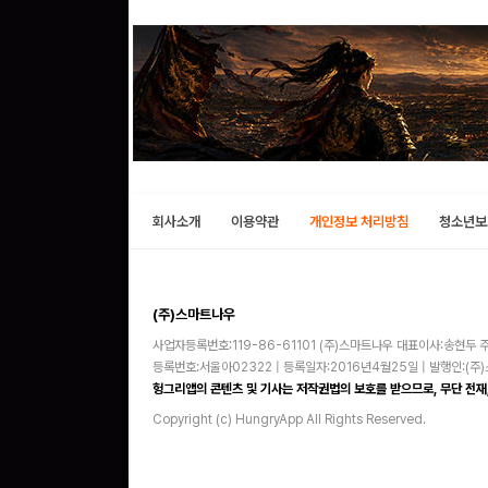
회사소개
이용약관
개인정보 처리방침
청소년보
(주)스마트나우
사업자등록번호:119-86-61101 (주)스마트나우 대표이사:송현두 주
등록번호:서울아02322 | 등록일자:2016년4월25일 | 발행인:(
헝그리앱의 콘텐츠 및 기사는 저작권법의 보호를 받으므로, 무단 전재,
Copyright (c) HungryApp All Rights Reserved.