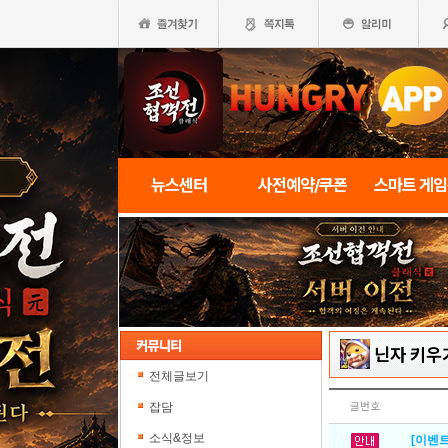
뉴스센터
사전예약/쿠폰
스마트 게
닌자 키우기
전체글보기
잡담
글번호
소식&정보
[이벤트