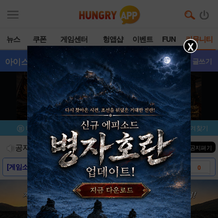
뉴스
쿠폰
게임센터
헝앱샵
이벤트
FUN
커뮤니티
X
아이스크림퀴즈
- 갤러리
글쓰기
메뉴
이벤트/미션
설치/평가
즐겨찾기
공지사항
진행중인 이벤트
0
건
▼ 공지펴기
[게임소개] - 아이스크림퀴즈
0