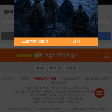
갤러리
검색
글쓰기
오늘하루 안보기
닫기
PC버전
전체앱
로그인
|
|
|
|
회사소개
이용약관
개인정보 처리방침
청소년 보호정책
불법촬영물 신고센터
|
제휴광고문의
사업자등록번호:119-86-61101 (주)스마트나우 대표이사:송현두
주소: 서울시 금천구 가산디지털1로 171 연락처:063-284-8635 팩스:02-6265-0377
desk@hungryapp.co.kr
청소년보호책임자:김동욱
등록번호:서울아02322 | 등록일자:2016년4월25일
발행인:(주)스마트나우 송현두 | 편집인:김동욱
헝그리앱의 콘텐츠 및 기사는 저작권법의 보호를 받으므로, 무단 전재, 복사, 배포 등을 금합니다.