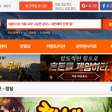
회원 가입 하기
아이디 / 비번 찾기
검
이슈검색어 »
모바일
fc모바일
임센터
헝앱샵
이벤트/미션
공략팬사이트
전
-
잡담