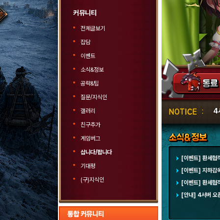
커뮤니티
전체글보기
잡담
이벤트
소식&정보
공략&팁
질문/지식인
4
갤러리
친구추가
게임버그
삽니다/팝니다
[이벤트] 환세협
기대평
[이벤트] 지하감
(구)지식인
[이벤트] 환세협
[안내] 4서버 오