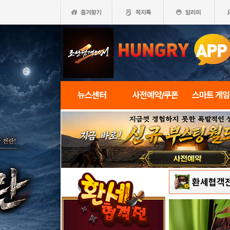
뉴스센터
사전예약/쿠폰
스마트 게
환세협객