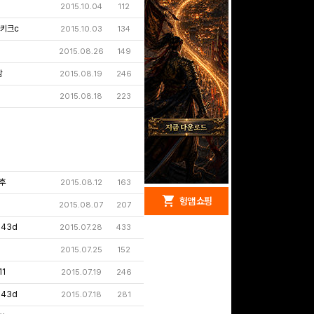
2015.10.04
112
키크c
2015.10.03
134
2015.08.26
149
함
2015.08.19
246
2015.08.18
223
후
2015.08.12
163
redeem
shopping_cart
헝앱 경품
헝앱 쇼핑
2015.08.07
207
343d
2015.07.28
433
2015.07.25
152
문화상품권 5000원 (추
1
2015.07.19
246
첨)
100
밥알
343d
2015.07.18
281