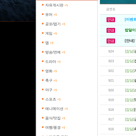
자유게시판
+5
글번호
유머
+5
[이벤트
공포/엽기
+5
밥알이의
게임
+5
[안내]
앱
+5
[잡담]
924
방송/연예
+5
[잡담]
923
드라마
+5
[잡담]
영화
922
+5
축구
[잡담]
921
+5
야구
[잡담]
+5
920
스포츠
+5
[잡담]
919
애니메이션
+5
[잡담]
918
음식/맛집
+5
[잡담]
917
여행/풍경
+5
[잡담]
916