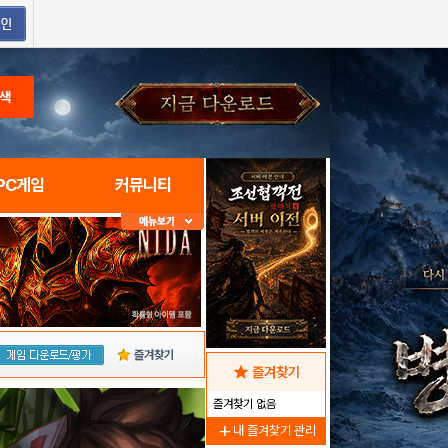
색
PC게임
커뮤니티
즐겨찾기
star
즐겨찾기
즐겨찾기 없음
add
내 즐겨찾기 관리