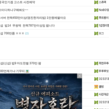
중국인기겜 고스트 사전예약
스츄덱
아이디하나구해봐오~~
No80밍
1서버 전력450만이상(영진한자리빔) 1만원에팔아요
푸르름이
1섭 빕14 무쌍덱 전력787만이상임 팝니다
1섭정리
1섭 700만쯤 ㅍㅍㅍ
브그
(2)
8섭(신섭) 빕9 마도천벌 370만 팜
측천무후
300언제가냐 기무띠
뚜루루잇
1서버 전력 531만 팔아요 6만원
32321
안녕하세요~
쿨밤
(1)
3섭 370만 1만 5천 팜
시린마은1
1서버 전력 465만 팝니다
32321
(1)