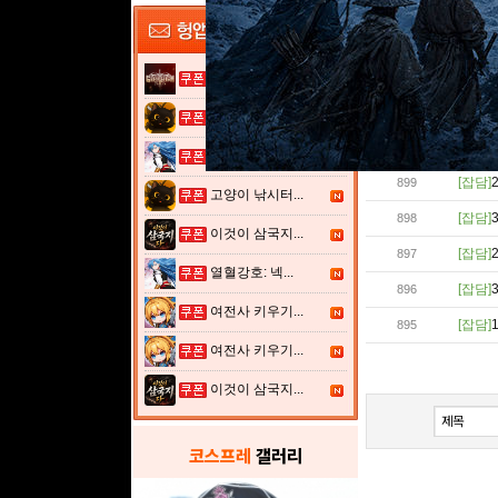
[잡담]
904
[잡담]
903
[잡담]
902
그레이 사가
[잡담]
901
고양이 낚시터...
[잡담]
900
열혈강호: 넥...
[잡담]
899
고양이 낚시터...
[잡담]
898
이것이 삼국지...
[잡담]
897
열혈강호: 넥...
[잡담]
896
여전사 키우기...
[잡담]
895
여전사 키우기...
이것이 삼국지...
코스프레
갤러리