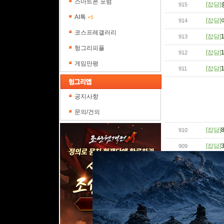
스마트폰 포럼
[잡담]
915
AI톡
+5
[잡담]
914
코스프레갤러리
[잡담]
913
헝그리피플
[잡담]
912
게임만평
[잡담]
911
공지사항
문의/건의
[잡담]
910
[잡담]
909
[잡담]
908
[잡담]
907
[잡담]
906
[잡담]
905