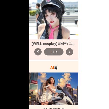
(WELL cosplay) 페이트/ 그랜드 오더
chevron_left
chevron_right
1
/
6
AI
톡