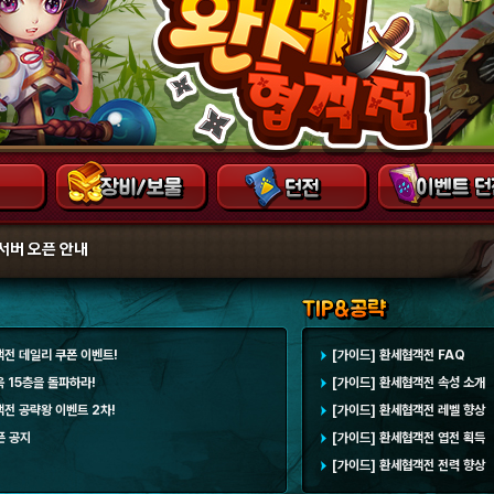
서버 오픈 안내
객전 데일리 쿠폰 이벤트!
[가이드] 환세협객전 FAQ
옥 15층을 돌파하라!
[가이드] 환세협객전 속성 소개
객전 공략왕 이벤트 2차!
[가이드] 환세협객전 레벨 향상
픈 공지
[가이드] 환세협객전 엽전 획득
[가이드] 환세협객전 전력 향상