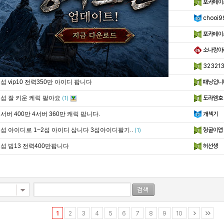
6섭 1위 계정 팝니다 vip 14
포카페이
6서버 320만 무쌍덱 정리
chooi9
6섭 1~3위 왔다갔다 하는 랭커 케릭 팝니다. v..
포카페이
환세재밋나
소나랑아
1서버 전력 444만팝니다
32321
2섭 vip10 전력350만 아이디 팝니다
패닝입니
3섭 잘 키운 케릭 팔아요
도라엠호
(1)
2서버 400만 4서버 360만 캐릭 팝니다.
개섹기
3섭 아이디로 1~2섭 아이디 삽니다 3섭아이디팔기..
헝굴이앱
(1)
1섭 빕13 전력400만팝니다
허선생
1
2
3
4
5
6
7
8
9
10