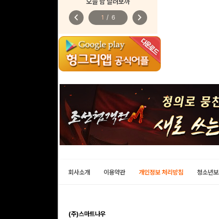
오늘 함 달려보까
chevron_left
chevron_right
1
/
6
회사소개
이용약관
개인정보 처리방침
청소년보
(주)스마트나우