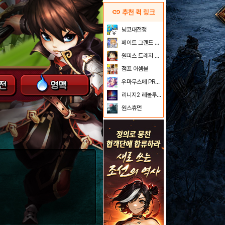
link
추천 퀵 링크
냥코대전쟁
페이트 그랜드 오더
원피스 트레저 크루즈
점프 어셈블
우마무스메 PRETTY DERBY
리니지2 레볼루션
원스휴먼