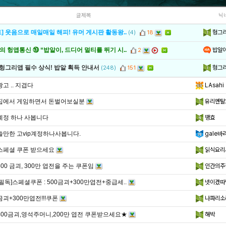
글제목
닉
헝그
] 웃음으로 매일매일 해피! 유머 게시판 활동왕..
(4)
18
밥알
 헝앱통신 ⑲ “밥알이, 드디어 멀티를 뛰기 시..
2
헝그
 헝그리앱 필수 상식! 밥알 획득 안내서
(248)
151
광고 .. 지겹다
LAsahi
집에서 게임하면서 돈벌어보실분
유리멘탈
계정 하나 사봅니다
땡효
쓸만한 고vip계정하나사봅니다.
gale바
스페셜 쿠폰 받으세요
읽식요리
500 금괴, 300만 엽전을 주는 쿠폰임
인간의주
[필독]스페셜쿠폰 : 500금괴+300만엽전+중급세..
넷이겠따
금괴+300만엽전!!!쿠폰
나파리소
400금괴,영석주머니,200만 엽전 쿠폰받으세요★
해박