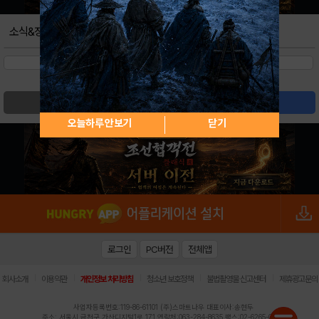
소식&정보
검색
글쓰기
오늘하루 안보기
닫기
로그인
PC버전
전체앱
|
|
|
|
|
회사소개
이용약관
개인정보 처리방침
청소년 보호정책
불법촬영물 신고센터
제휴광고문의
사업자등록번호:119-86-61101 (주)스마트나우 대표이사:송현두
주소: 서울시 금천구 가산디지털1로 171 연락처:063-284-8635 팩스:02-6265-0377