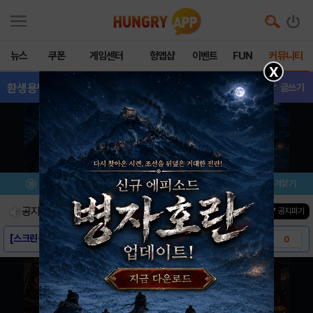
뉴스
쿠폰
게임센터
헝앱샵
이벤트
FUN
커뮤니티
X
환생용병단:방치형R
- 소식&정보
글쓰기
메뉴
이벤트/미션
설치/평가
즐겨찾기
공지사항
진행중인 이벤트
0
건
▼ 공지펴기
[스크린샷] - 환생 용병단 : 방치형RPG ..
0
[게임소개] - 환생 용병단 : 방치형RPG ..
0