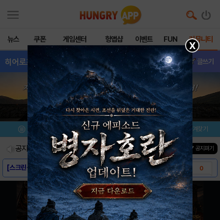
뉴스
쿠폰
게임센터
헝앱샵
이벤트
FUN
커뮤니티
X
히어로즈오브퍼즐
- 이벤트
글쓰기
메뉴
이벤트/미션
설치/평가
즐겨찾기
공지사항
진행중인 이벤트
0
건
▼ 공지펴기
[스크린샷] - 히어로즈 오브 퍼즐
0
[게임소개] - 히어로즈 오브 퍼즐
0
[모비 사전예약] 히어로즈 오브 퍼즐
0