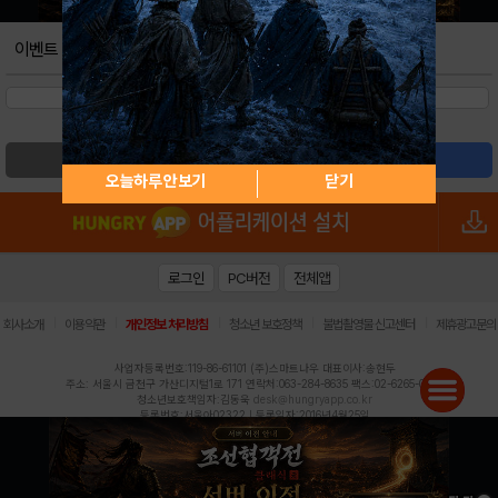
이벤트
검색
글쓰기
오늘하루 안보기
닫기
로그인
PC버전
전체앱
|
|
|
|
|
회사소개
이용약관
개인정보 처리방침
청소년 보호정책
불법촬영물 신고센터
제휴광고문의
사업자등록번호:119-86-61101 (주)스마트나우 대표이사:송현두
주소: 서울시 금천구 가산디지털1로 171 연락처:063-284-8635 팩스:02-6265-0377
청소년보호책임자:김동욱
desk@hungryapp.co.kr
등록번호:서울아02322 | 등록일자:2016년4월25일
발행인:(주)스마트나우 송현두 | 편집인:김동욱
헝그리앱의 콘텐츠 및 기사는 저작권법의 보호를 받으므로, 무단 전재, 복사, 배포 등을 금합니다.
Copyright (c) HungryApp All Rights Reserved.