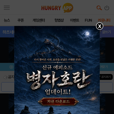
뉴스
쿠폰
게임센터
헝앱샵
이벤트
FUN
커뮤니티
X
하츠네미쿠DREAM
- 게임버그
글쓰기
메뉴
이벤트/미션
설치/평가
즐겨찾기
공지사항
진행중인 이벤트
0
건
▼ 공지펴기