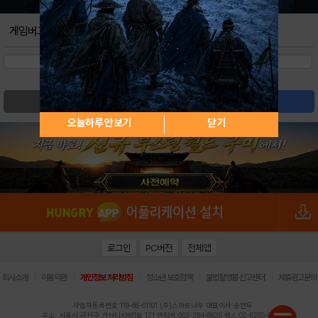
게임버그
검색
글쓰기
오늘하루 안보기
닫기
로그인
PC버전
전체앱
|
|
|
|
|
회사소개
이용약관
개인정보 처리방침
청소년 보호정책
불법촬영물 신고센터
제휴광고문의
사업자등록번호:119-86-61101 (주)스마트나우 대표이사:송현두
주소: 서울시 금천구 가산디지털1로 171 연락처:063-284-8635 팩스:02-6265-0377