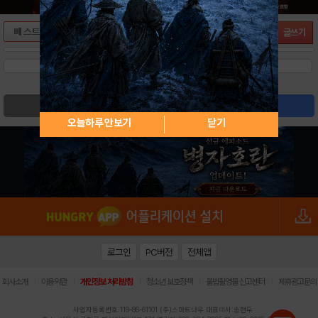
글쓰기
검색
글쓰기
오늘하루 안보기
닫기
로그인
PC버전
전체앱
|
|
|
|
|
회사소개
이용약관
개인정보 처리방침
청소년 보호정책
불법촬영물 신고센터
제휴광고문의
사업자등록번호:119-86-61101 (주)스마트나우 대표이사:송현두