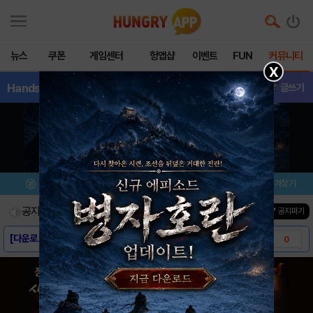
뉴스
쿠폰
게임센터
헝앱샵
이벤트
FUN
커뮤니티
X
Hands‘nGun
- 공략&팁
글쓰기
메뉴
이벤트/미션
설치/평가
즐겨찾기
공지사항
진행중인 이벤트
0
건
▼ 공지펴기
[다운로드 링크] Hands‘n Guns Si..
0
[스크린샷] Hands‘n Guns Simul..
0
[게임소개] Hands‘n Guns Simul..
0