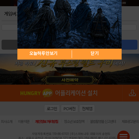
게임버그
검색
글쓰기
오늘하루 안보기
닫기
로그인
PC버전
전체앱
|
|
|
|
|
회사소개
이용약관
개인정보 처리방침
청소년 보호정책
불법촬영물 신고센터
제휴광고문의
사업자등록번호:119-86-61101 (주)스마트나우 대표이사:송현두
주소: 서울시 금천구 가산디지털1로 171 연락처:063-284-8635 팩스:02-6265-0377