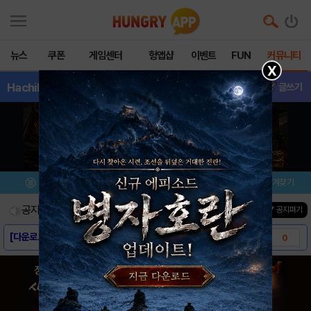
뉴스
쿠폰
게임센터
헝앱샵
이벤트
FUN
커뮤니티
X
HachiHachi
- 게임버그
글쓰기
메뉴
이벤트/미션
설치/평가
즐겨찾기
공지사항
진행중인 이벤트
0
건
▼ 공지펴기
[다운로드 링크] Hachi Hachi
0
[스크린샷] Hachi Hachi
0
[게임소개] Hachi Hachi
0