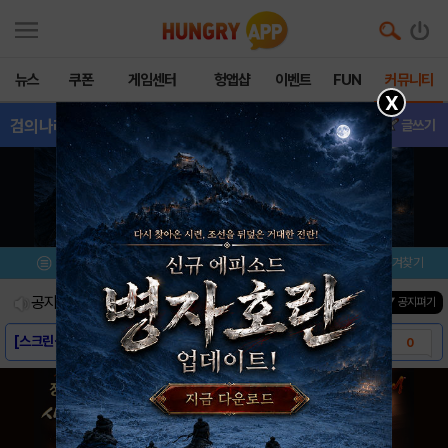
뉴스
쿠폰
게임센터
헝앱샵
이벤트
FUN
커뮤니티
X
검의나라
- 삽니다/팝니다
글쓰기
메뉴
이벤트/미션
설치/평가
즐겨찾기
공지사항
진행중인 이벤트
0
건
▼ 공지펴기
[스크린샷] - 검의나라
0
[게임소개] - 검의나라
0