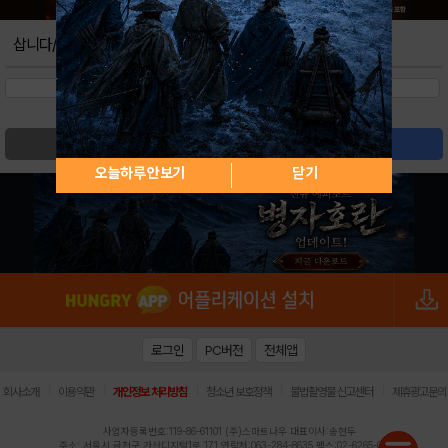
삽니다/팝니다
검색
글쓰기
오늘하루 안보기
닫기
로그인
PC버전
전체앱
|
|
|
|
|
회사소개
이용약관
개인정보 처리방침
청소년 보호정책
불법촬영물 신고센터
제휴광고문의
사업자등록번호:119-86-61101 (주)스마트나우 대표이사:송현두
주소: 서울시 금천구 가산디지털1로 171 연락처:063-284-8635 팩스:02-6265-0377