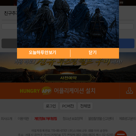
친구추가
검색
글쓰기
오늘하루 안보기
닫기
로그인
PC버전
전체앱
|
|
|
|
|
회사소개
이용약관
개인정보 처리방침
청소년 보호정책
불법촬영물 신고센터
제휴광고문의
사업자등록번호:119-86-61101 (주)스마트나우 대표이사:송현두
주소: 서울시 금천구 가산디지털1로 171 연락처:063-284-8635 팩스:02-6265-0377