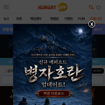
뉴스
쿠폰
게임센터
헝앱샵
이벤트
FUN
커뮤니티
X
만렙영웅키우기-전사
- 친구추가
글쓰기
메뉴
이벤트/미션
설치/평가
즐겨찾기
공지사항
진행중인 이벤트
0
건
▼ 공지펴기