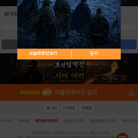
삽니다/팝니다
검색
글쓰기
오늘하루 안보기
닫기
로그인
PC버전
전체앱
|
|
|
|
|
회사소개
이용약관
개인정보 처리방침
청소년 보호정책
불법촬영물 신고센터
제휴광고문의
사업자등록번호:119-86-61101 (주)스마트나우 대표이사:송현두
주소: 서울시 금천구 가산디지털1로 171 연락처:063-284-8635 팩스:02-6265-0377