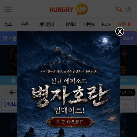
뉴스
쿠폰
게임센터
헝앱샵
이벤트
FUN
커뮤니티
X
맞고왕:신분상승고스
- 삽니다/팝니다
글쓰기
메뉴
이벤트/미션
설치/평가
즐겨찾기
공지사항
진행중인 이벤트
0
건
▼ 공지펴기
[게임소개] - 맞고왕 : 신분상승 고스톱 모..
0
[다운로드링크] - 맞고왕 : 신분상승 고스톱..
0
[스크린샷] - 맞고왕 : 신분상승 고스톱 모..
0