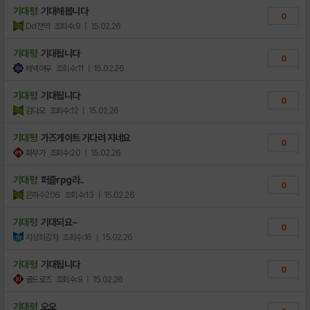
기대평
기대해봅니다
0
Dd전역
조회수:9
| 15.02.26
기대평
기대됩니다
0
페넥여우
조회수:11
| 15.02.26
기대평
기대됩니다
0
김다오
조회수:12
| 15.02.26
기대평
가즈게이트 기다려 지네요
0
화무가
조회수:20
| 15.02.26
기대평
퍼즐rpg라..
0
은하수206
조회수:13
| 15.02.26
기대평
기대되요~
0
지상최강자
조회수:16
| 15.02.26
기대평
기대됩니다
0
골드로즈
조회수:9
| 15.02.26
기대평
오오