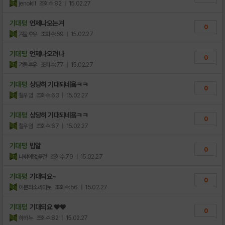
jenokill
조회수:82
| 15.02.27
기대평
언제나오는겨
0
겨울후유
조회수:69
| 15.02.27
기대평
언제나오려나
0
겨울후유
조회수:77
| 15.02.27
기대평
상당히 기대되네욬ㅋㅋ
0
철우임
조회수:63
| 15.02.27
기대평
상당히 기대되네욬ㅋㅋ
0
철우임
조회수:67
| 15.02.27
기대평
밥알
0
나밖에없을걸
조회수:79
| 15.02.27
기대평
기대되요~
0
이분최소라이토
조회수:56
| 15.02.27
기대평
기대되요 ♥♥
0
하하뉴
조회수:82
| 15.02.27