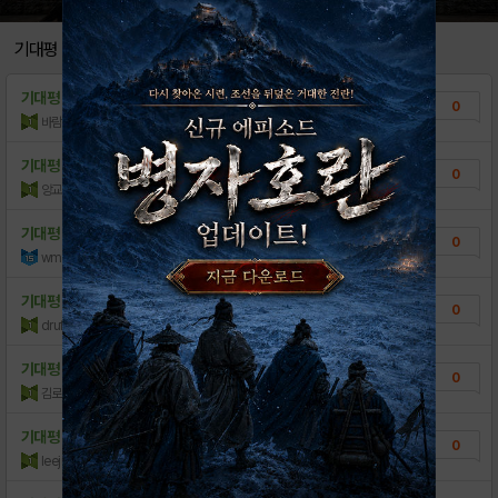
'슈퍼 콤보'를 알아보자!
0
기대평
"스킬 강화"를 알아보자!
0
기대평
기대되네요
0
"속성 강화"를 알아보자
0
바람의꽂
조회수:51
| 15.03.17
02월 23일 1.004.6 패치노트
0
기대평
기대되네요
0
앙교
조회수:46
| 15.03.13
1
02월 23일 업데이트 안내
0
[리뷰] 진짜 퍼즐 RPG가 왔다! -가즈 게..
기대평
기대합니다
6
0
wmh7511
조회수:44
| 15.03.07
[안내] 가즈게이트 기본 컨텐츠
4
기대평
와 기대된다
[가이드] 가즈게이트 엠블럼 및 기능 소개
0
2
drufbrb3291
조회수:52
| 15.02.28
[가이드] 엠블럼 응용사용 및 캐릭터, 가디언..
1
기대평
기대기대
0
[가이드] 속성, 덱편성, 보스어그로, 팀 태..
4
김로동
조회수:44
| 15.02.28
[가이드] 용병 스킬 및 대표 스킬 안내
0
기대평
가즈게이트 기대평
0
leejunheon
조회수:49
| 15.02.28
[사전예약] 가즈게이트 사전예약이벤트
5