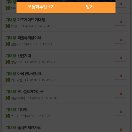
[황금의 던전 무제한 OPEN]
기대평
기대됩니다
1
0
오늘하루 안보기
닫기
MMMMMMMMMMMMMM
조회수:45
| 15.02.28
[미션] 가즈게이트 기대평 이벤트!
3
기대평
가즈게이트 기대평
[안내] 안드로이드 출시 예정 연기
0
5
炸炎
조회수:49
| 15.02.28
기대평
퍼즐류게임이라
0
김승커
조회수:56
| 15.02.28
기대평
완전기대
0
팡팡이요
조회수:39
| 15.02.28
기대평
아직 안나왔네요...
0
키미나엘
조회수:70
| 15.02.28
기대평
크.. 설레게하는군
0
애남타이미
조회수:60
| 15.02.28
기대평
기대평
0
또이z
조회수:65
| 15.02.27
기대평
출시언제인가요
0