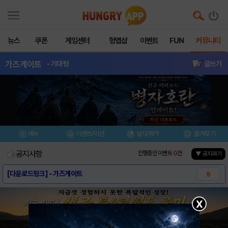
뉴스
쿠폰
게임센터
헝앱샵
이벤트
FUN
커뮤니티
가즈게이트
- 기대평
글쓰기
메뉴
이벤트/미션
설치/평가
즐겨찾기
공지사항
진행중인 이벤트
0
건
▼ 공지펴기
[다운로드링크] - 가즈게이트
5
[게임소개] - 가즈게이트
2
X
[스크린샷] - 가즈게이트
2
[동영상] 가즈게이트 게임 소개 동영상
7