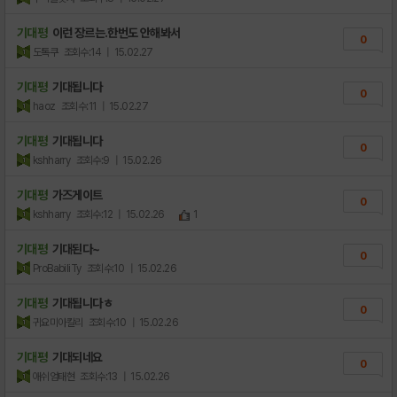
기대평
이런 장르는.한번도 안해봐서
0
도톡쿠
조회수:14
| 15.02.27
기대평
기대됩니다
0
haoz
조회수:11
| 15.02.27
기대평
기대됩니다
0
kshharry
조회수:9
| 15.02.26
기대평
가즈게이트
0
kshharry
조회수:12
| 15.02.26
1
기대평
기대된다~
0
ProBabiliTy
조회수:10
| 15.02.26
기대평
기대됩니다ㅎ
0
귀요미아칼리
조회수:10
| 15.02.26
기대평
기대되네요
0
애쉬엄태현
조회수:13
| 15.02.26