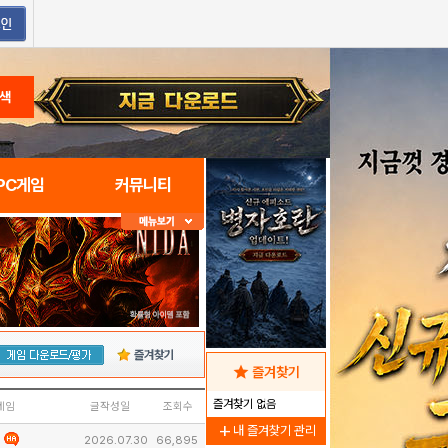
색
PC게임
커뮤니티
즐겨찾기
star
즐겨찾기
즐겨찾기 없음
네임
글작성일
조회수
add
내 즐겨찾기 관리
2026.07.30
66,895