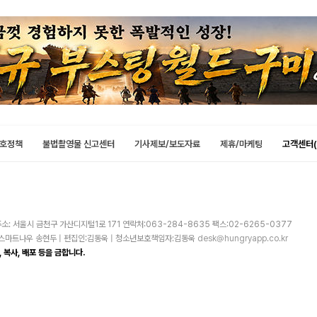
호정책
불법촬영물 신고센터
기사제보/보도자료
제휴/마케팅
고객센터(
소: 서울시 금천구 가산디지털1로 171 연락처:063-284-8635 팩스:02-6265-0377
주)스마트나우 송현두 | 편집인:김동욱 | 청소년보호책임자:김동욱
desk@hungryapp.co.kr
 복사, 배포 등을 금합니다.