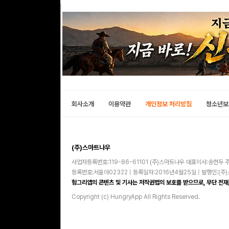
회사소개
이용약관
개인정보 처리방침
청소년보
(주)스마트나우
사업자등록번호:119-86-61101 (주)스마트나우 대표이사:송현두 주
등록번호:서울아02322 | 등록일자:2016년4월25일 | 발행인:(
헝그리앱의 콘텐츠 및 기사는 저작권법의 보호를 받으므로, 무단 전재,
Copyright (c) HungryApp All Rights Reserved.