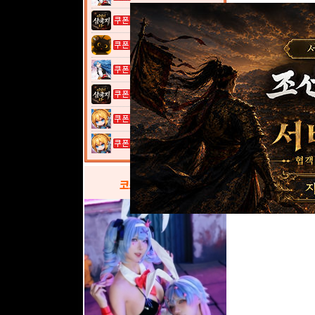
이것이 삼국지...
고양이 낚시터...
열혈강호: 넥...
이것이 삼국지...
여전사 키우기...
여전사 키우기...
코스프레
갤러리