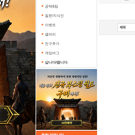
공략&팁
[
질문/지식인
[
이벤트
갤러리
친구추가
게임버그
삽니다/팝니다