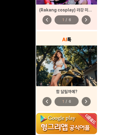
(Rakang cosplay) 라강 미쿠 코스프레
chevron_left
chevron_right
1
/
6
AI
톡
함 달릴까예?
chevron_left
chevron_right
1
/
6