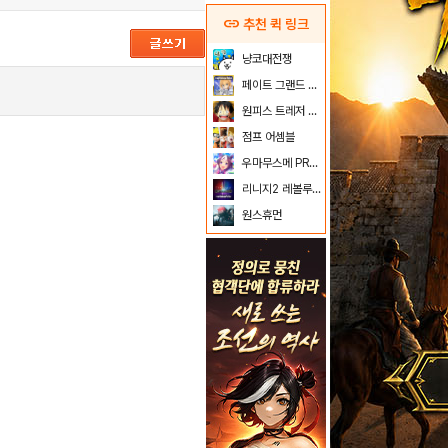
link
추천 퀵 링크
2015.03.06
233,242
냥코대전쟁
2022.04.12
153,764
페이트 그랜드 오더
원피스 트레저 크루즈
점프 어셈블
우마무스메 PRETTY DERBY
리니지2 레볼루션
원스휴먼