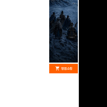
redeem
shopping_cart
헝앱 경품
헝앱 쇼핑
구글 플레이 기프트카드
5,000원 (추첨)
100
밥알