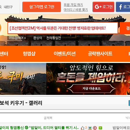
회원 가입 하기
아이디 / 비번 찾기
검
이슈검색어 »
환상의
천하통일전
임센터
헝앱샵
이벤트/미션
공략팬사이트
 보석 키우기
-
갤러리
글제목
닉
알이의 헝앱통신 ⑲ “밥알이, 드디어 멀티를 뛰기 시..
밥알이에요
2