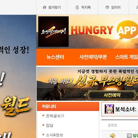
뉴스센터
사전예약/쿠폰
스마트 게
보석소녀:
전체글보기
잡담
글번호
소식&정보
밥