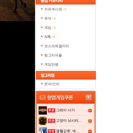
자유게시판
+5
유머
+5
게임
+5
AI톡
+5
코스프레갤러리
헝그리피플
게임만평
문의/건의
그레이 사가
고양이 낚시터...
열혈강호: 넥...