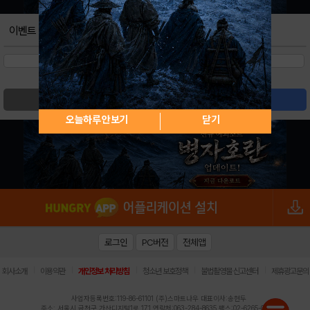
이벤트
검색
글쓰기
오늘하루 안보기
닫기
로그인
PC버전
전체앱
|
|
|
|
|
회사소개
이용약관
개인정보 처리방침
청소년 보호정책
불법촬영물 신고센터
제휴광고문의
사업자등록번호:119-86-61101 (주)스마트나우 대표이사:송현두
주소: 서울시 금천구 가산디지털1로 171 연락처:063-284-8635 팩스:02-6265-0377