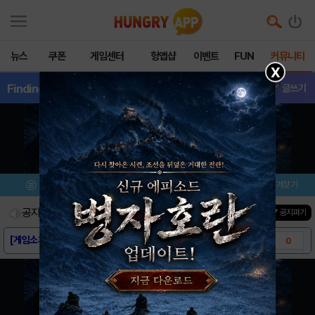
뉴스
쿠폰
게임센터
헝앱샵
이벤트
FUN
커뮤니티
X
FindingBlu
- 이벤트
글쓰기
메뉴
이벤트/미션
설치/평가
즐겨찾기
공지사항
진행중인 이벤트
0
건
▼ 공지펴기
[게임소개] - Finding Blue Fre..
0