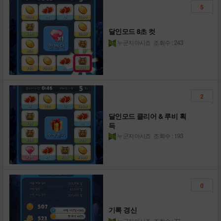
5
달인모드 8초 컷
누군지아시죠
조회수 : 243
2
달인모드 클리어 & 루비 획
득
누군지아시죠
조회수 : 193
0
기록 경신
누군지아시죠
조회수 : 77