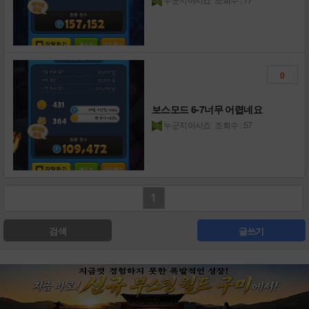
0
보스모드 6-7너무 어렵네요
누군지아시죠
조회수 : 57
1
검색
글쓰기