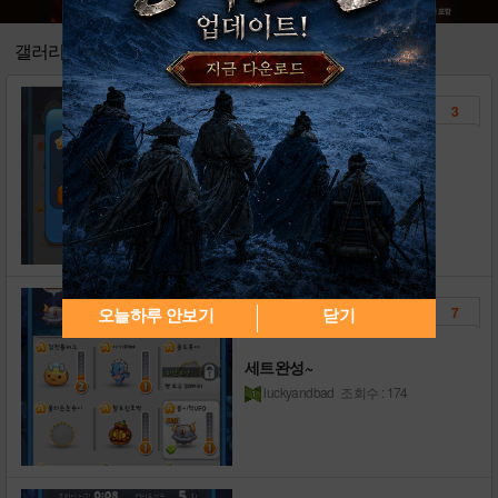
1
[가이드] 매일매일 벽돌깨기 대기실 UI
1
갤러리
[공지] 친추/하트 글은 [카톡친추] 카테고리..
0
3
[리뷰] 추억의 게임! 매일매일 벽돌깨기 한판..
0
붕어빵
진연희
조회수 : 82
7
오늘하루 안보기
닫기
세트완성~
luckyandbad
조회수 : 174