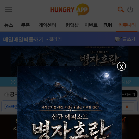
뉴스
쿠폰
게임센터
헝앱샵
이벤트
FUN
커뮤니티
매일매일벽돌깨기
- 갤러리
글쓰기
X
메뉴
이벤트/미션
설치/평가
즐겨찾기
공지사항
진행중인 이벤트
0
건
▼ 공지펴기
[스크린샷]-매일매일 벽돌깨기
0
[동영상]-매일매일 벽돌깨기
0
[다운로드 링크]-매일매일 벽돌깨기
0
[공지] 유저 팁/공략 모음 UPDATE 9/..