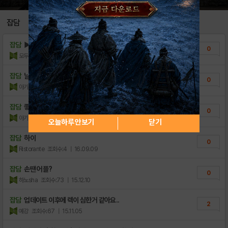
[이벤트] 쿠폰 퀴즈 #4
0
잡담
[이벤트] 쿠폰 퀴즈 #3
0
잡담
▶▶디스토피아:더크림슨워 4종류 쿠폰 팝니다
0
[이벤트] 쿠폰 퀴즈 #2
0
모두의쿠폰
조회수:5
| 17.08.29
[이벤트] 쿠폰 퀴즈 #1
0
잡담
날씨가 더우니 집에서 게임만하게 되네요 ㅋ
0
아기천사뚱
조회수:6
| 17.08.11
잡담
좋은하루되세요
0
아기천사뚱
조회수:9
| 17.07.13
오늘하루 안보기
닫기
잡담
하이
0
Ristorante
조회수:4
| 16.09.09
잡담
손땐 어플?
0
하노sha
조회수:73
| 15.12.10
잡담
업데이트 이후에 렉이 심한거 같아요..
2
예강
조회수:67
| 15.11.05