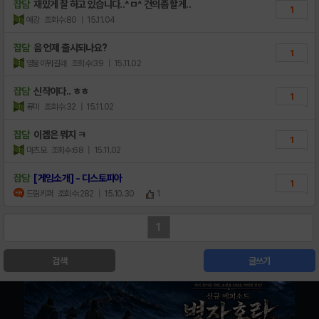
잡담
재밌게 잘 하고 있습니다..^ㅁ^ 건의좀 할게..
1
예강
조회수:80
| 15.11.04
잡담
음 언제 출시되나요?
1
영웅이뭐길래
조회수:39
| 15.11.02
잡담
신작이다.. ㅎㅎ
1
류미
조회수:32
| 15.11.02
잡담
이겜은 뭐지 ㅋ
1
마츠모
조회수:68
| 15.11.02
잡담
[게임소개] - 디스토피아
1
드림키퍼
조회수:282
| 15.10.30
1
1
검색
글쓰기