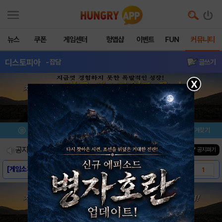
뉴스
쿠폰
게임센터
헝앱샵
이벤트
FUN
커뮤니티
디스토피아
- 잡담
글쓰기
X
메뉴
이벤트/미션
설치/평가
즐겨찾기
공지사항
진행중인 이벤트
0
건
▼ 공지펴기
[게임소개] - 디스토피아
1
[이벤트] 쿠폰 퀴즈 #7
0
[이벤트] 쿠폰 퀴즈 #6
0
[이벤트] 쿠폰 퀴즈 #5
0