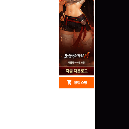
redeem
shopping_cart
헝앱 경품
헝앱 쇼핑
문화상품권 5000원 (추
첨)
100
밥알