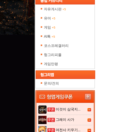
자유게시판
+5
유머
+5
게임
+5
AI톡
+5
코스프레갤러리
헝그리피플
게임만평
문의/건의
이것이 삼국지...
그레이 사가
여전사 키우기...