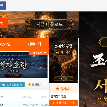
색
PC게임
커뮤니티
즐겨찾기
star
즐겨찾기
즐겨찾기 없음
네임
글작성일
조회수
add
내 즐겨찾기 관리
리앱
2022.04.12
153,705