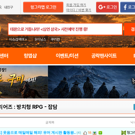
회원 가입 하기
아이디 / 비번 찾기
검
이슈검색어 »
9이닝스
쿠키런
임센터
헝앱샵
이벤트/미션
공략팬사이트
어즈 : 방치형 RPG
-
잡담
글제목
닉
헝그
] 웃음으로 매일매일 해피! 유머 게시판 활동왕..
(4)
18