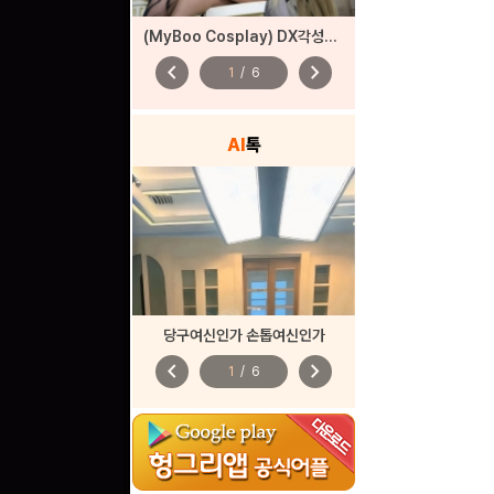
(MyBoo Cosplay) DX각성자들 드래곤 각성
chevron_left
chevron_right
1
/
6
AI
톡
당구여신인가 손톱여신인가
chevron_left
chevron_right
1
/
6