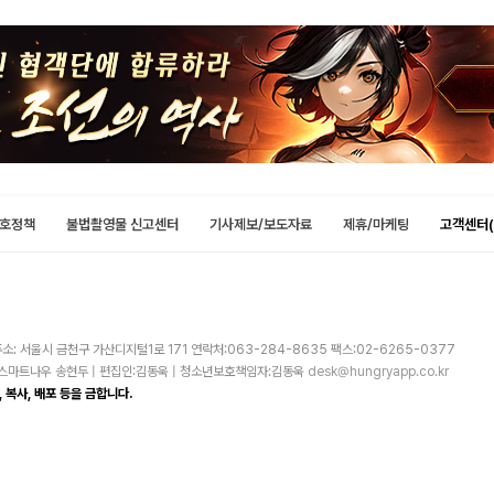
호정책
불법촬영물 신고센터
기사제보/보도자료
제휴/마케팅
고객센터(
소: 서울시 금천구 가산디지털1로 171 연락처:063-284-8635 팩스:02-6265-0377
주)스마트나우 송현두 | 편집인:김동욱 | 청소년보호책임자:김동욱
desk@hungryapp.co.kr
 복사, 배포 등을 금합니다.