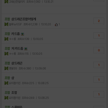
고대신전빌리지
조회수:1,092
| 13.10.21
조합
샴드래곤조합어떻게
2
블루노이드F
조회수:1,238
| 13.10.20
1
조합
카드좀
1
ㅎㅇ롱
조회수:139
| 13.10.05
조합
저 카드좀
0
ㅎㅇ롱
조회수:115
| 13.10.05
조합
샴드래곤
1
멘붕55
조회수:380
| 13.09.06
조합
샴
1
오지환기린
조회수:225
| 13.08.25
조합
조합
1
오지환기린
조회수:249
| 13.08.25
조합
스콜피온