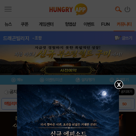
뉴스
쿠폰
게임센터
헝앱샵
이벤트
FUN
커뮤니티
드래곤빌리지
- 조합
글쓰기
메뉴
이벤트/미션
설치/평가
즐겨찾기
X
공지사항
진행중인 이벤트
0
건
▼ 공지펴기
마일리지 샵 오픈 지연 사과공지
50
드래곤빌리지 보석얻는법&모으는법
122
드래곤유형별 능력치&젬추천
48
드빌에 대한 중요한 지식!
84