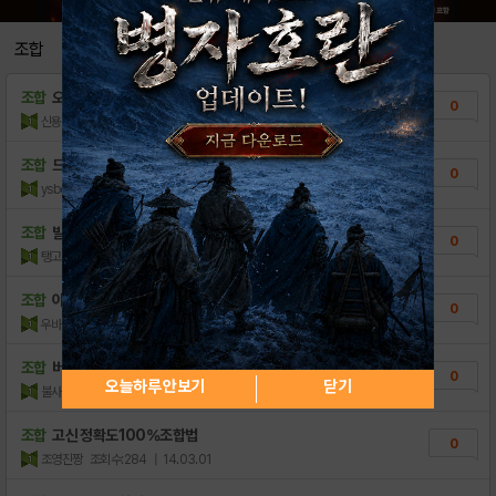
[HOT] 모든 알 조합법!!
149
조합
※헝그리앱의 기본규칙※
37
조합
오면이득잼
0
다크닉스(파티)조합도 Tip&
62
신용이신분
조회수:212
| 15.02.24
조합
드빌 발칸 1,2알조각 있는분 교환좀
0
ysbdy
조회수:210
| 14.08.12
조합
발칸이랑 바리안 알조각 교환해요!
0
탱고망고
조회수:372
| 14.07.22
조합
아 샴
0
우바바루
조회수:147
| 14.03.29
조합
버그,조합법좀알려주세요1
0
오늘하루 안보기
닫기
불사신드래곤
조회수:256
| 14.03.06
조합
고신 정확도100%조합법
0
조영진짱
조회수:284
| 14.03.01