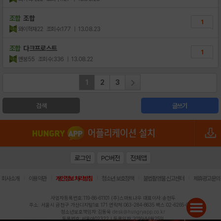
조합
조합
1
와이혁재22
조회수:177
| 13.08.23
조합
다크프로스트
1
멘붕55
조회수:336
| 13.08.22
1
2
3
검색
글쓰기
로그인
PC버전
전체앱
|
|
|
|
|
회사소개
이용약관
개인정보 처리방침
청소년 보호정책
불법촬영물 신고센터
제휴광고문의
사업자등록번호:119-86-61101 (주)스마트나우 대표이사:송현두
주소: 서울시 금천구 가산디지털1로 171 연락처:063-284-8635 팩스:02-6265-0377
청소년보호책임자:김동욱
desk@hungryapp.co.kr
등록번호:서울아02322 | 등록일자:2016년4월25일