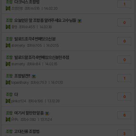
조합
다크닉스 조합법
1
조영진짱
조회수:516
| 14.02.20
조합
오늘얻은 알 조합좀 알려주세요 고수님들
0
중영
조회수:455
| 14.02.18
조합
발로드조각4번째잇으신분
0
stomerty
조회수:105
| 14.02.15
조합
발로드알조각4번째있으신분친추점
0
stomerty
조회수:84
| 14.02.15
조합
조합발견!!
1
topanthony
조회수:753
| 14.01.10
조합
다
0
pinkcr124
조회수:196
| 13.12.28
조합
여기서 할만한 알좀
6
Й쿠Ŀ
조회수:382
| 13.11.24
조합
고대신룡 조합법
3